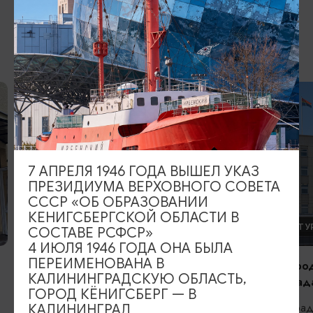
ДРУГИЕ МЕСТА
7 АПРЕЛЯ 1946 ГОДА ВЫШЕЛ УКАЗ
ПРЕЗИДИУМА ВЕРХОВНОГО СОВЕТА
СССР «ОБ ОБРАЗОВАНИИ
КЕНИГСБЕРГСКОЙ ОБЛАСТИ В
ДРУГИЕ ДОСТОПРИМЕЧАТЕЛЬНОСТИ
АРХИТЕКТУР
СОСТАВЕ РСФСР»
4 ИЮЛЯ 1946 ГОДА ОНА БЫЛА
ПЕРЕИМЕНОВАНА В
Мурал, посвящённый подвигу
Здание город
КАЛИНИНГРАДСКУЮ ОБЛАСТЬ,
русских воинов в Первой мировой
Калининграда
ГОРОД КЁНИГСБЕРГ — В
войне
Калининград,
КАЛИНИНГРАД