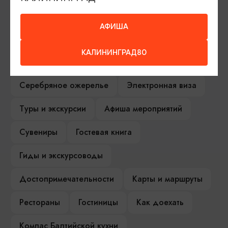
Черняховск, Ул. Тельмана, 6
АФИША
ИЩИТЕ ТАКЖЕ НА НАШЕМ САЙТЕ
КАЛИНИНГРАД80
Серебряное ожерелье
Электронная виза
Туры и экскурсии
Афиша мероприятий
Сувениры
Гостевая книга
Гиды и экскурсоводы
Достопримечательности
Карты и маршруты
Рестораны
Гостиницы
Как доехать
Компас Балтийской кухни