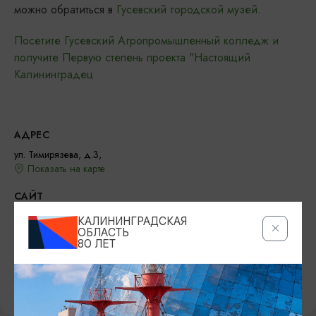
можно обратиться в
Гусевский городской музей
.
Посетите Гусевский Агропромышленный колледж и
получите Первую степень проекта "Настоящий
Калининградец
АДРЕС
ул. Тимирязева, д.3,
Показать на карте
САЙТ
Официальный сайт
КАЛИНИНГРАДСКАЯ
ОБЛАСТЬ
80 ЛЕТ
ПРЕДЛОЖИТЬ ИНФОРМАЦИЮ