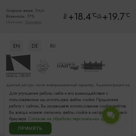
Скорость ветра: 7m/s
+18.4
+19.7
°C
°C
Влажность: 77%
Источник:
Gismeteo
EN
DE
RU
Данный ресурс носит информационный характер. Администрация не
несет ответственности за качество услуг, предоставленных
Для улучшения работы сайта и его взаимодействия с
сторонними организациями
пользователями мы используем файлы cookie. Продолжая
работу с сайтом, Вы разрешаете использование cookie-файлов.
Разработка сайта: «Решение»
Вы всегда можете отключить файлы cookie в настройках Вашего
Продвижение сайта: Remarka Agency
браузера.
Согласие на обработку персональных данных.
© 2011–2026 «Туристский информационный центр
Калининградской области»
ПРИНЯТЬ