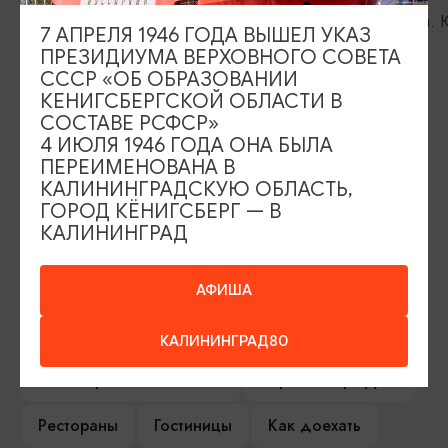
й
Советск, ул. 
7 АПРЕЛЯ 1946 ГОДА ВЫШЕЛ УКАЗ
ПРЕЗИДИУМА ВЕРХОВНОГО СОВЕТА
СССР «ОБ ОБРАЗОВАНИИ
КЕНИГСБЕРГСКОЙ ОБЛАСТИ В
СОСТАВЕ РСФСР»
ИЩИТЕ ТАКЖЕ НА НАШЕМ САЙТЕ
4 ИЮЛЯ 1946 ГОДА ОНА БЫЛА
ПЕРЕИМЕНОВАНА В
КАЛИНИНГРАДСКУЮ ОБЛАСТЬ,
Серебряное ожерелье
Электронная виза
ГОРОД КЁНИГСБЕРГ — В
КАЛИНИНГРАД
Туры и экскурсии
Афиша мероприятий
Сувениры
Гостевая книга
АФИША
Гиды и экскурсоводы
КАЛИНИНГРАД80
Достопримечательности
Карты и маршруты
Рестораны
Гостиницы
Как доехать