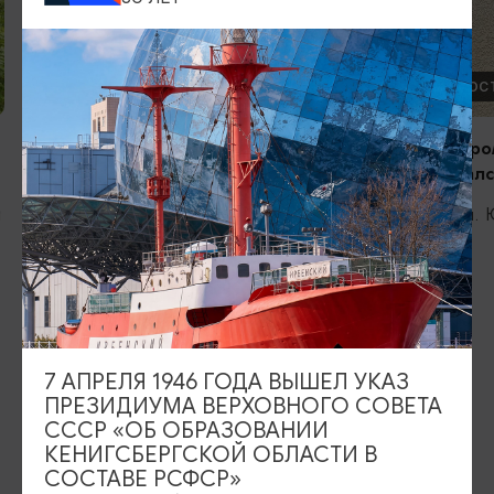
ДРУГИЕ ДОСТОПРИМЕЧАТЕЛЬНОСТИ
ДРУГИЕ ДОС
Северный вокзал
Дом, в которо
останавливалс
Калининград, Советский проспект, д.2
й
Советск, ул. 
ИЩИТЕ ТАКЖЕ НА НАШЕМ САЙТЕ
7 АПРЕЛЯ 1946 ГОДА ВЫШЕЛ УКАЗ
ПРЕЗИДИУМА ВЕРХОВНОГО СОВЕТА
Серебряное ожерелье
Электронная виза
СССР «ОБ ОБРАЗОВАНИИ
КЕНИГСБЕРГСКОЙ ОБЛАСТИ В
Туры и экскурсии
Афиша мероприятий
СОСТАВЕ РСФСР»