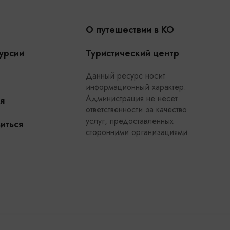
О путешествии в КО
урсии
Туристический центр
Данный ресурс носит
информационный характер.
Администрация не несет
я
ответственности за качество
услуг, предоставленных
иться
сторонними организациями