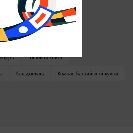
ениры
Гостевая книга
ы
Как доехать
Компас Балтийской кухни