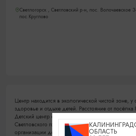
Светлогорск , Светловский р-н, пос. Волочаевское
пос.Круглово
Центр находится в экологической чистой зоне, у
здоровье и отдыхе детей. Расстояние от посёлка 
Детский центр отдыха и оздоровления детей и п
Светловского городского округа. Учреждение о
КАЛИНИНГРАД
ОБЛАСТЬ
организации досуга детей. Центр рассчитан на 12