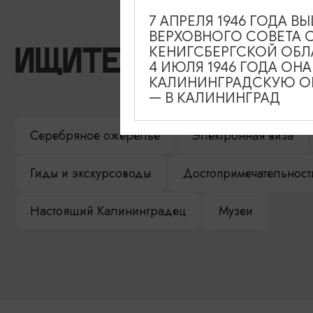
7 АПРЕЛЯ 1946 ГОДА 
ВЕРХОВНОГО СОВЕТА 
КЕНИГСБЕРГСКОЙ ОБЛ
ИЩИТЕ ТАКЖЕ НА 
4 ИЮЛЯ 1946 ГОДА ОН
КАЛИНИНГРАДСКУЮ ОБ
— В КАЛИНИНГРАД
Серебряное ожерелье
Электронная виза
Гиды и экскурсоводы
Достопримечательност
Настоящий Калининградец
Музеи