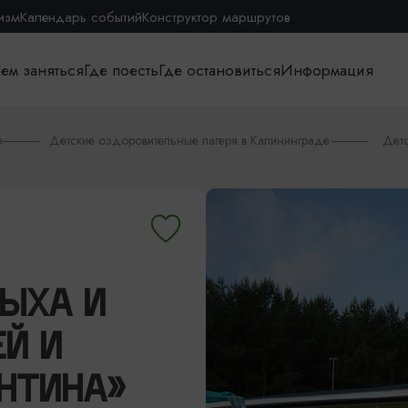
изм
Календарь событий
Конструктор маршрутов
ем заняться
Где поесть
Где остановиться
Информация
е
Детские оздоровительные лагеря в Калининграде
Детс
ЫХА И
Й И
НТИНА»