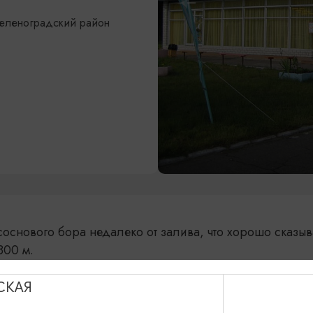
 Зеленоградский район
 соснового бора недалеко от залива, что хорошо сказыв
800 м.
одростков «Бригантина» расположен в пос. Волочаевск
беспечено всем необходимым для проживания, отдыха 
СКАЯ
0 мест, принимаются дети от 7 до 15 лет