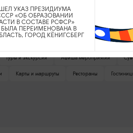
ВЫШЕЛ УКАЗ ПРЕЗИДИУМА
СССР «ОБ ОБРАЗОВАНИИ
АСТИ В СОСТАВЕ РСФСР»
НАШЕМ САЙТЕ
А БЫЛА ПЕРЕИМЕНОВАНА В
ЛАСТЬ, ГОРОД КЁНИГСБЕРГ
Туры и экскурсии
Афиша мероприятий
Сув
и
Карты и маршруты
Рестораны
Гостиниц