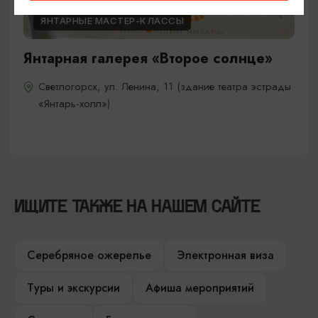
ЯНТАРНЫЕ МАСТЕР-КЛАССЫ
Янтарная галерея «Второе солнце»
Светлогорск, ул. Ленина, 11 (здание театра эстрады
«Янтарь-холл»)
ИЩИТЕ ТАКЖЕ НА НАШЕМ САЙТЕ
Серебряное ожерелье
Электронная виза
Туры и экскурсии
Афиша мероприятий