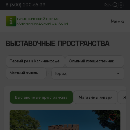
8 (800) 200-55-39
RU
ТУРИСТИЧЕСКИЙ ПОРТАЛ
Меню
КАЛИНИНГРАДСКОЙ ОБЛАСТИ
ВЫСТАВОЧНЫЕ ПРОСТРАНСТВА
Первый раз в Калининграде
Опытный путешественник
Местный житель
Город
Выставочные пространства
Магазины янтаря
Янт