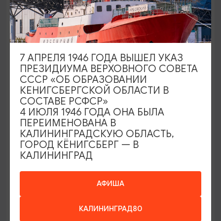
МУЗЕИ
Интерактивный выставочный зал
7 АПРЕЛЯ 1946 ГОДА ВЫШЕЛ УКАЗ
«Янтарная палата»
ПРЕЗИДИУМА ВЕРХОВНОГО СОВЕТА
СССР «ОБ ОБРАЗОВАНИИ
Янтарный, ул. Балебина, 1
КЕНИГСБЕРГСКОЙ ОБЛАСТИ В
СОСТАВЕ РСФСР»
4 ИЮЛЯ 1946 ГОДА ОНА БЫЛА
ПЕРЕИМЕНОВАНА В
КАЛИНИНГРАДСКУЮ ОБЛАСТЬ,
ГОРОД КЁНИГСБЕРГ — В
КАЛИНИНГРАД
АФИША
КАЛИНИНГРАД80