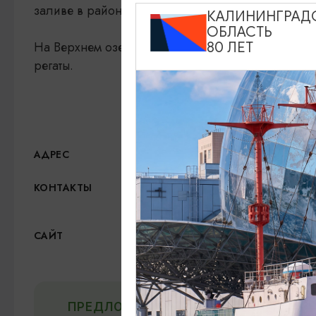
заливе в районе Голубых озёр.
КАЛИНИНГРАД
ОБЛАСТЬ
На Верхнем озере проводятся тренировки для де
80 ЛЕТ
регаты.
Верхнее озеро,
Показ
АДРЕС
КОНТАКТЫ
8 (4012) 77-49-00
Официальный сайт
САЙТ
ВКонтакте
ПРЕДЛОЖИТЬ ИНФОРМАЦИЮ