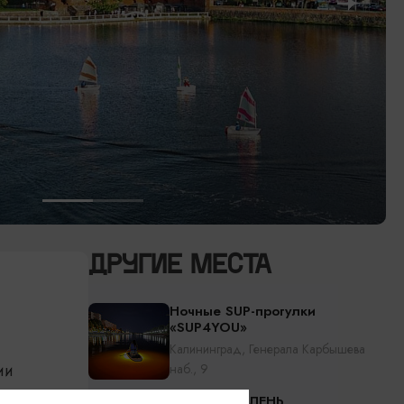
ДРУГИЕ МЕСТА
Ночные SUP-прогулки
«SUP4YOU»
Калининград, Генерала Карбышева
ии
наб., 9
адском
Клуб НЕТЮЛЕНЬ