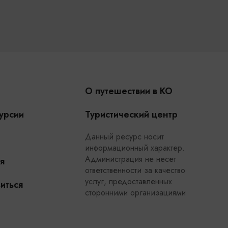
О путешествии в КО
урсии
Туристический центр
Данный ресурс носит
информационный характер.
Администрация не несет
я
ответственности за качество
услуг, предоставленных
иться
сторонними организациями