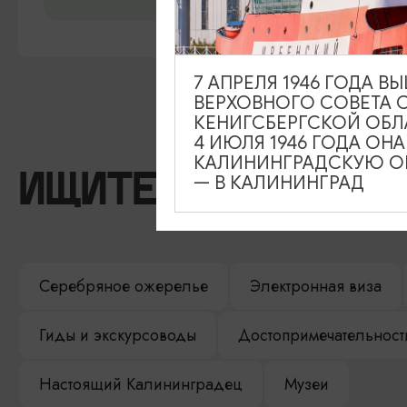
7 АПРЕЛЯ 1946 ГОДА 
ВЕРХОВНОГО СОВЕТА 
КЕНИГСБЕРГСКОЙ ОБЛ
4 ИЮЛЯ 1946 ГОДА ОН
КАЛИНИНГРАДСКУЮ ОБ
— В КАЛИНИНГРАД
ИЩИТЕ ТАКЖЕ НА 
Серебряное ожерелье
Электронная виза
Гиды и экскурсоводы
Достопримечательност
Настоящий Калининградец
Музеи