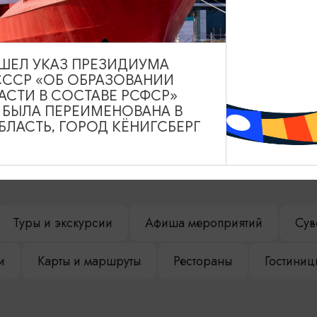
ВЫШЕЛ УКАЗ ПРЕЗИДИУМА
СССР «ОБ ОБРАЗОВАНИИ
АСТИ В СОСТАВЕ РСФСР»
А БЫЛА ПЕРЕИМЕНОВАНА В
ЛАСТЬ, ГОРОД КЁНИГСБЕРГ
НАШЕМ САЙТЕ
Туры и экскурсии
Афиша мероприятий
Сув
и
Карты и маршруты
Рестораны
Гостиниц