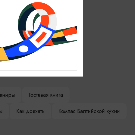
ениры
Гостевая книга
ы
Как доехать
Компас Балтийской кухни