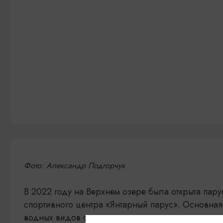
Фото: Александр Подгорчук
В 2022 году на Верхнем озере была открыта пар
спортивного центра «Янтарный парус». Основная
водных видов спорта, в первую очередь парусн