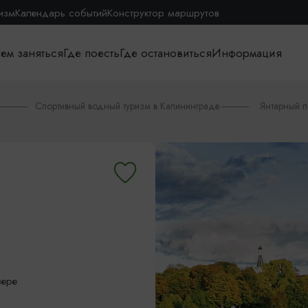
изм
Календарь событий
Конструктор маршрутов
ем заняться
Где поесть
Где остановиться
Информация
Спортивный водный туризм в Калининграде
Янтарный п
зере