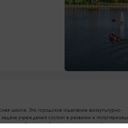
усная школа. Это городское отделение физкультурно-
 задача учреждения состоит в развитии и популяризац
ого спорта. Основная база расположена на Калинингр