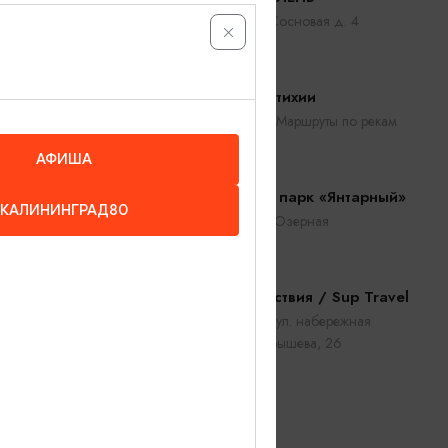
Балтийск, ул. Сосновая д. 4
ые
Сап Тур 4 стихии
Калининград, Маршруты по рекам
области
АФИША
Подводный парк «Янтарный»
КАЛИНИНГРАД80
Янтарный, ул. Озерная
Сап путешествия / Sup Travel
Калининград, ул. набережная
Генерала Карбышева, 26