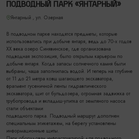
ПОДВОДНЫЙ ПАРК «ЯНТАРНЫЙ»
Янтарный , ул. Озерная
В подводном парке находятся предметы, которые
использовались при добыче янтаря, ведь до 70-х годов
XX века озеро Синявинское, где организована
подводная экспозиция, было открытым карьером по
добыче янтаря. Когда запасы солнечного камня были
выбраны, чаша заполнилась водой. И теперь на глубине
от 11 до 21 метра ковш шагающего экскаватора,
фрагмент гусеничной ленты гидравлического
экскаватора, щит от бульдозера, огромная задвижка от
трубопровода и вкладыш-улитка от земляного насоса
стали объектами
подводного парка. Подводный маршрут дополнен
специальным этикетажем, на берегу установлены
информационные щиты.
Парк оборудован инфраструктурой для подводного