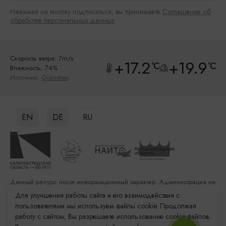
Нажимая на кнопку подписаться, вы принимаете
Соглашение об
обработке персональных данных
Скорость ветра: 7m/s
+17.2
+19.9
°C
°C
Влажность: 74%
Источник:
Gismeteo
EN
DE
RU
Данный ресурс носит информационный характер. Администрация не
несет ответственности за качество услуг, предоставленных
Для улучшения работы сайта и его взаимодействия с
сторонними организациями
пользователями мы используем файлы cookie. Продолжая
работу с сайтом, Вы разрешаете использование cookie-файлов.
Разработка сайта: «Решение»