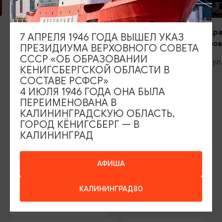
ЭКСТРИМ
ЭКСТРИМ
Траектория стрел
Сила в квадра
7 АПРЕЛЯ 1946 ГОДА ВЫШЕЛ УКАЗ
квадроциклов
ПРЕЗИДИУМА ВЕРХОВНОГО СОВЕТА
Калининград, ул. Фрунзе, 28 (этаж
СССР «ОБ ОБРАЗОВАНИИ
цокольный)
Ладушкин, ул
КЕНИГСБЕРГСКОЙ ОБЛАСТИ В
СОСТАВЕ РСФСР»
4 ИЮЛЯ 1946 ГОДА ОНА БЫЛА
ПЕРЕИМЕНОВАНА В
ИЩИТЕ ТАКЖЕ НА НАШЕМ САЙТЕ
КАЛИНИНГРАДСКУЮ ОБЛАСТЬ,
ГОРОД КЁНИГСБЕРГ — В
КАЛИНИНГРАД
Серебряное ожерелье
Электронная виза
Туры и экскурсии
Афиша мероприятий
АФИША
Сувениры
Гостевая книга
КАЛИНИНГРАД80
Гиды и экскурсоводы