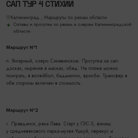
САП ТУР 4 СТИХИИ
Калининград , Маршруты по рекам области
Сплавы и прогулки по рекам и озерам Калининградской
области.
Маршрут №1
п. Янтарный, озеро Синявинское. Прогулка на сап-
досках, ныряние в масках, обед. На пляже можно
поиграть, в волейбол, бадминтон, фрисби. Трансфер в
обе стороны включен в стоимость.
Маршрут №2
г. Правдинск, река Лава. Старт у ГЭС-3, финиш
у средневекового парка-музея Ушкуй, перекус и