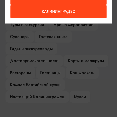
КАЛИНИНГРАД80
Серебряное ожерелье
Электронная виза
Туры и экскурсии
Афиша мероприятий
Сувениры
Гостевая книга
Гиды и экскурсоводы
Достопримечательности
Карты и маршруты
Рестораны
Гостиницы
Как доехать
Компас Балтийской кухни
Настоящий Калининградец
Музеи