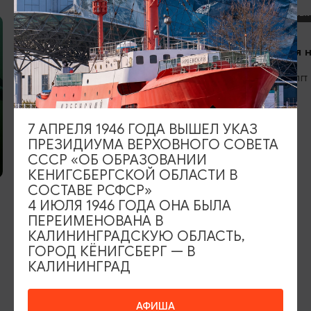
СПОРТИВНЫЙ
САП станция 
Янтарный, пгт
«Кактус»
7 АПРЕЛЯ 1946 ГОДА ВЫШЕЛ УКАЗ
ПРЕЗИДИУМА ВЕРХОВНОГО СОВЕТА
СССР «ОБ ОБРАЗОВАНИИ
СПОРТИВНЫЙ ВОДНЫЙ ТУРИЗМ
КЕНИГСБЕРГСКОЙ ОБЛАСТИ В
СОСТАВЕ РСФСР»
Сап путешествия / Sup Travel
4 ИЮЛЯ 1946 ГОДА ОНА БЫЛА
ПЕРЕИМЕНОВАНА В
Калининград, ул. набережная
КАЛИНИНГРАДСКУЮ ОБЛАСТЬ,
Генерала Карбышева, 26
ГОРОД КЁНИГСБЕРГ — В
КАЛИНИНГРАД
ИЩИТЕ ТАКЖЕ НА НАШЕМ САЙТЕ
АФИША