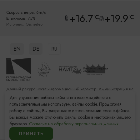
Скорость ветра: 6m/s
+16.7
+19.9
°C
°C
Влажность: 75%
Источник:
Gismeteo
EN
DE
RU
Данный ресурс носит информационный характер. Администрация не
несет ответственности за качество услуг, предоставленных
Для улучшения работы сайта и его взаимодействия с
сторонними организациями
пользователями мы используем файлы cookie. Продолжая
работу с сайтом, Вы разрешаете использование cookie-файлов.
Разработка сайта: «Решение»
Вы всегда можете отключить файлы cookie в настройках Вашего
Продвижение сайта: Remarka Agency
браузера.
Согласие на обработку персональных данных.
© 2011–2026 «Туристский информационный центр
Калининградской области»
ПРИНЯТЬ