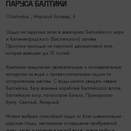
ПАРУСА БАЛТИКИ
Балтийск , Морской бульвар, 6
Отдых на парусных яхтах в акваториях Балтийского моря
и Калининградского (Вислинского) залива.
Прогулки проходят на парусной двухмачтовой яхте,
которая вмещает до 12 гостей.
Компания предлагает увлекательные и познавательные
экскурсии на воде с профессиональным гидом по
историческим местам. С воды можно увидеть гавани
Балтийска, базу военных кораблей Балтийского флота,
Балтийскую косу, полуостров Бальга, Приморскую
бухту, Светлый, Янтарный.
Можно выбрать спокойный отдых от благ цивилизации -
морская гладь, неспешное созерцание прибрежной
зоны, загар и купание в чистой воде, ловля рыбы и