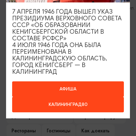
ад, Маршруты по рекам
Янтарный, ул. Озерная
7 АПРЕЛЯ 1946 ГОДА ВЫШЕЛ УКАЗ
ПРЕЗИДИУМА ВЕРХОВНОГО СОВЕТА
СССР «ОБ ОБРАЗОВАНИИ
КЕНИГСБЕРГСКОЙ ОБЛАСТИ В
СОСТАВЕ РСФСР»
ИЩИТЕ ТАКЖЕ НА НАШЕМ САЙТЕ
4 ИЮЛЯ 1946 ГОДА ОНА БЫЛА
ПЕРЕИМЕНОВАНА В
КАЛИНИНГРАДСКУЮ ОБЛАСТЬ,
Серебряное ожерелье
Электронная виза
ГОРОД КЁНИГСБЕРГ — В
КАЛИНИНГРАД
Туры и экскурсии
Афиша мероприятий
Сувениры
Гостевая книга
АФИША
Гиды и экскурсоводы
КАЛИНИНГРАД80
Достопримечательности
Карты и маршруты
Рестораны
Гостиницы
Как доехать