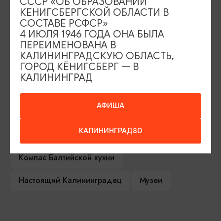
СССР «ОБ ОБРАЗОВАНИИ
КЕНИГСБЕРГСКОЙ ОБЛАСТИ В
Серебряное ожерелье
Электронная виза
СОСТАВЕ РСФСР»
4 ИЮЛЯ 1946 ГОДА ОНА БЫЛА
Туры и экскурсии
Афиша мероприятий
ПЕРЕИМЕНОВАНА В
КАЛИНИНГРАДСКУЮ ОБЛАСТЬ,
ГОРОД КЁНИГСБЕРГ — В
Сувениры
Гостевая книга
КАЛИНИНГРАД
Гиды и экскурсоводы
АФИША
Достопримечательности
Карты и маршруты
КАЛИНИНГРАД80
Рестораны
Гостиницы
Как доехать
Компас Балтийской кухни
Настоящий Калининградец
Музеи