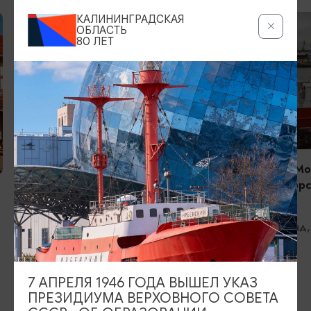
РЫБАЛКА
КАЛИНИНГРАДСКАЯ
ОБЛАСТЬ
80 ЛЕТ
Рыбалка в Калининграде qpfishing.ru
Калининград, ДВМК «Дельфин», г.
Калининград, Калининградская
область
РЫБАЛКА
Компания «Мо
Экстрим. Морс
рыбалка.
Калининград,
7 АПРЕЛЯ 1946 ГОДА ВЫШЕЛ УКАЗ
ИЩИТЕ ТАКЖЕ НА НАШЕМ САЙТЕ
ПРЕЗИДИУМА ВЕРХОВНОГО СОВЕТА