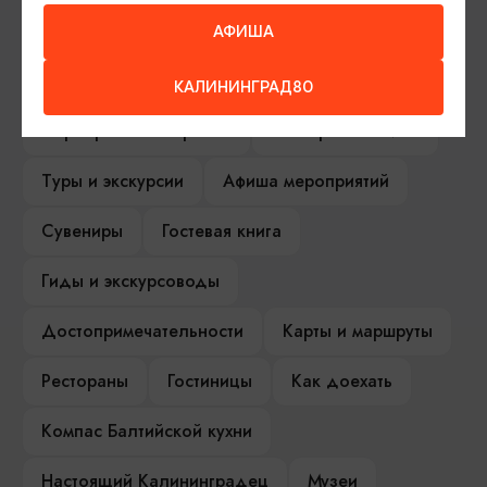
АФИША
ИЩИТЕ ТАКЖЕ НА НАШЕМ САЙТЕ
КАЛИНИНГРАД80
Серебряное ожерелье
Электронная виза
Туры и экскурсии
Афиша мероприятий
Сувениры
Гостевая книга
Гиды и экскурсоводы
Достопримечательности
Карты и маршруты
Рестораны
Гостиницы
Как доехать
Компас Балтийской кухни
Настоящий Калининградец
Музеи