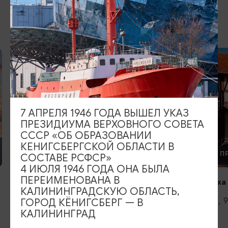
ДРУГИЕ МЕСТА
7 АПРЕЛЯ 1946 ГОДА ВЫШЕЛ УКАЗ
ПРЕЗИДИУМА ВЕРХОВНОГО СОВЕТА
СССР «ОБ ОБРАЗОВАНИИ
КЕНИГСБЕРГСКОЙ ОБЛАСТИ В
ФЕРМЕРСКАЯ ПРОДУКЦИЯ
ОТДЫХ НА П
СОСТАВЕ РСФСР»
4 ИЮЛЯ 1946 ГОДА ОНА БЫЛА
ПЕРЕИМЕНОВАНА В
Загородный клуб «Зеленополье»
Центр отдыха
КАЛИНИНГРАДСКУЮ ОБЛАСТЬ,
Гурьевск, Гурьевский р-он, пос.
Черняховск, 
ГОРОД КЁНИГСБЕРГ — В
Зеленополье, ул. Пасечная, 5
А229
КАЛИНИНГРАД