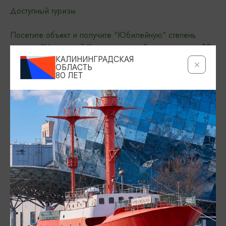
Доступный туризм
Посетите объект и получите "Юбилейную" степень
проекта "Настоящий Калининградец", посвященную 80-
летию Калининградской области
КАЛИНИНГРАДСКАЯ
ОБЛАСТЬ
80 ЛЕТ
АДРЕС
ул. Театральная, 5,
Показать на карте
КОНТАКТЫ
+7 (4012) 994-600
info@tilsit-theatre.ru
САЙТ
Официальный сайт
ВКонтакте
ПРЕДЛОЖИТЬ ИНФОРМАЦИЮ