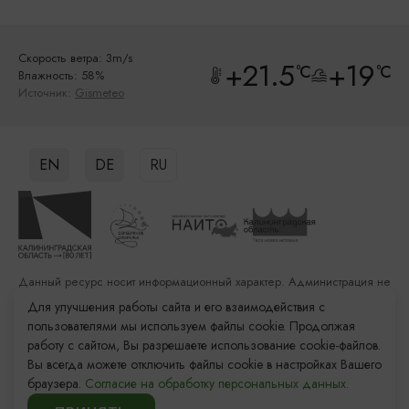
Скорость ветра: 3m/s
+21.5
+19
°C
°C
Влажность: 58%
Источник:
Gismeteo
EN
DE
RU
Данный ресурс носит информационный характер. Администрация не
несет ответственности за качество услуг, предоставленных
Для улучшения работы сайта и его взаимодействия с
сторонними организациями
пользователями мы используем файлы cookie. Продолжая
работу с сайтом, Вы разрешаете использование cookie-файлов.
Разработка сайта: «Решение»
Вы всегда можете отключить файлы cookie в настройках Вашего
Продвижение сайта: Remarka Agency
браузера.
Согласие на обработку персональных данных.
© 2011–2026 «Туристский информационный центр
Калининградской области»