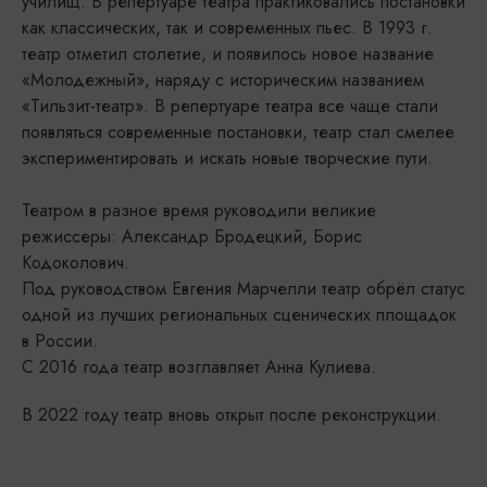
училищ. В репертуаре театра практикова­лись постановки
как классических, так и современных пьес. В 1993 г.
театр отме­тил столетие, и появилось новое название
«Молодежный», наряду с историче­ским названием
«Тильзит-театр». В репертуаре театра все чаще стали
появляться современные постановки, театр стал смелее
экспериментировать и искать новые творческие пути.
Театром в разное время руководили великие
режиссеры: Александр Бродецкий, Борис
Кодоколович.
Под руководством Евгения Марчелли театр обрёл статус
одной из лучших региональных сценических площадок
в России.
С 2016 года театр возглавляет Анна Кулиева.
В 2022 году театр вновь открыт после реконструкции.