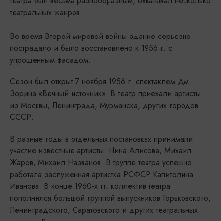
театра был весьма разнообразным, охватывал несколько
театральных жанров.
Во время Второй мировой войны здание серьезно
пострадало и было восстановлено к 1956 г. с
упрощенным фасадом.
Сезон был открыт 7 ноября 1956 г. спектаклем Дм.
Зорина «Вечный источник». В театр приехали арти­сты
из Москвы, Ленинграда, Мурманска, других городов
СССР.
В разные годы в отдельных постановках принимали
участие известные артисты: Нина Алисова, Михаил
Жаров, Михаил Названов. В труппе театра успешно
работала заслужен­ная артистка РСФСР Капитолина
Иванова. В конце 1960-х гг. коллектив теа­тра
пополнился большой группой выпускников Горьковского,
Ленинградского, Саратовского и других театральных