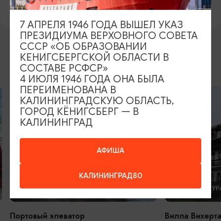
7 АПРЕЛЯ 1946 ГОДА ВЫШЕЛ УКАЗ
ПРЕЗИДИУМА ВЕРХОВНОГО СОВЕТА
СССР «ОБ ОБРАЗОВАНИИ
КЕНИГСБЕРГСКОЙ ОБЛАСТИ В
ДРУГИЕ МЕСТА
СОСТАВЕ РСФСР»
4 ИЮЛЯ 1946 ГОДА ОНА БЫЛА
ПЕРЕИМЕНОВАНА В
КАЛИНИНГРАДСКУЮ ОБЛАСТЬ,
ГОРОД КЁНИГСБЕРГ — В
КАЛИНИНГРАД
АФИША
КАЛИНИНГРАД80
АРХИТЕКТУРА
АРХИТЕКТУР
Портовый элеватор
Вилла Вихерт