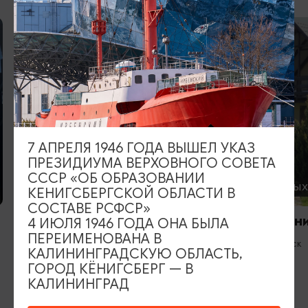
7 АПРЕЛЯ 1946 ГОДА ВЫШЕЛ УКАЗ
ПРЕЗИДИУМА ВЕРХОВНОГО СОВЕТА
СССР «ОБ ОБРАЗОВАНИИ
ГОСТЕВЫЕ ДОМА
БАЗЫ ОТДЫ
КЕНИГСБЕРГСКОЙ ОБЛАСТИ В
СОСТАВЕ РСФСР»
Вилла «Миньон»
«Скворечни
4 ИЮЛЯ 1946 ГОДА ОНА БЫЛА
ПЕРЕИМЕНОВАНА В
Светлогорск
Светлогорск
КАЛИНИНГРАДСКУЮ ОБЛАСТЬ,
ГОРОД КЁНИГСБЕРГ — В
КАЛИНИНГРАД