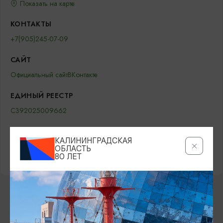
Показать на карте
КОНТАКТЫ
+7(905)245-07-09
САЙТ
Официальный сайт
ВКонтакте
ЕДИНЫЙ РЕЕСТР
С392025009662
КАФЕ
САУНА, БАНЯ
АКТИВНЫЙ ОТДЫХ
КАЛИНИНГРАДСКАЯ
ОБЛАСТЬ
РЯДОМ ОЗЕРО/РЕКА
80 ЛЕТ
ВОЗМОЖНО ВАС ЗАИНТЕРЕСУЕТ