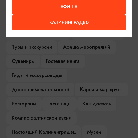
АФИША
ИЩИТЕ ТАКЖЕ НА НАШЕМ САЙТЕ
КАЛИНИНГРАД80
Серебряное ожерелье
Электронная виза
Туры и экскурсии
Афиша мероприятий
Сувениры
Гостевая книга
Гиды и экскурсоводы
Достопримечательности
Карты и маршруты
Рестораны
Гостиницы
Как доехать
Компас Балтийской кухни
Настоящий Калининградец
Музеи