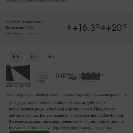
Скорость ветра: 4m/s
+16.3
+20
°C
°C
Влажность: 72%
Источник:
Gismeteo
EN
DE
RU
Данный ресурс носит информационный характер. Администрация не
несет ответственности за качество услуг, предоставленных
Для улучшения работы сайта и его взаимодействия с
сторонними организациями
пользователями мы используем файлы cookie. Продолжая
работу с сайтом, Вы разрешаете использование cookie-файлов.
Разработка сайта: «Решение»
Вы всегда можете отключить файлы cookie в настройках Вашего
Продвижение сайта: Remarka Agency
браузера.
Согласие на обработку персональных данных.
© 2011–2026 «Туристский информационный центр