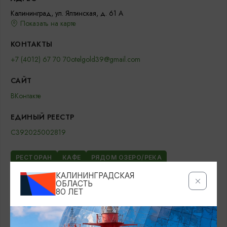
Калининград, ул. Ялтинская, д. 61 А
Показать на карте
КОНТАКТЫ
+7 (4012) 67 70 70
otelgold39@gmail.com
САЙТ
ВКонтакте
ЕДИНЫЙ РЕЕСТР
С392025002819
РЕСТОРАН
КАФЕ
РЯДОМ ОЗЕРО/РЕКА
КАЛИНИНГРАДСКАЯ
ОБЛАСТЬ
80 ЛЕТ
ЗАБРОНИРОВАТЬ НА OSTROVOK.RU