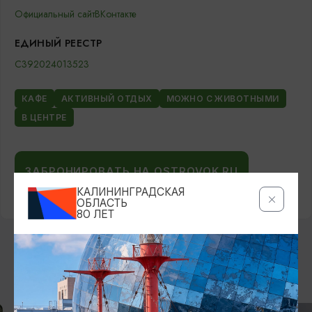
Официальный сайт
ВКонтакте
ЕДИНЫЙ РЕЕСТР
С392024013523
КАФЕ
АКТИВНЫЙ ОТДЫХ
МОЖНО С ЖИВОТНЫМИ
В ЦЕНТРЕ
ЗАБРОНИРОВАТЬ НА OSTROVOK.RU
КАЛИНИНГРАДСКАЯ
ОБЛАСТЬ
80 ЛЕТ
ВОЗМОЖНО ВАС ЗАИНТЕРЕСУЕТ