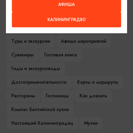
АФИША
ИЩИТЕ ТАКЖЕ НА НАШЕМ САЙТЕ
КАЛИНИНГРАД80
Серебряное ожерелье
Электронная виза
Туры и экскурсии
Афиша мероприятий
Сувениры
Гостевая книга
Гиды и экскурсоводы
Достопримечательности
Карты и маршруты
Рестораны
Гостиницы
Как доехать
Компас Балтийской кухни
Настоящий Калининградец
Музеи