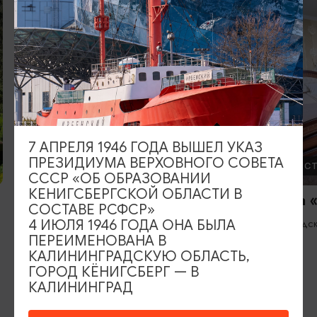
3
7 АПРЕЛЯ 1946 ГОДА ВЫШЕЛ УКАЗ
ПРЕЗИДИУМА ВЕРХОВНОГО СОВЕТА
ОТЕЛИ, ГОСТИНИЦЫ
ОТЕЛИ, ГОС
СССР «ОБ ОБРАЗОВАНИИ
КЕНИГСБЕРГСКОЙ ОБЛАСТИ В
Гостиница и ресторан «Серый
Гостиница 
СОСТАВЕ РСФСР»
Гусь»
Зеленоградс
4 ИЮЛЯ 1946 ГОДА ОНА БЫЛА
ПЕРЕИМЕНОВАНА В
Багратионовск
КАЛИНИНГРАДСКУЮ ОБЛАСТЬ,
ГОРОД КЁНИГСБЕРГ — В
КАЛИНИНГРАД