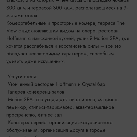
«Люкс», 2 из которых – пентхаусы с площадью номера
300 кв.м и террасой 300 кв.м, располагающиеся на 9-
м этаже отеля.
Комфортабельные и просторные номера, терраса The
View с вдохновляющим видом на озеро, ресторан
Hoffmann с изысканной кухней, уютный Morion SPA, где
хочется расслабиться и восстановить силы – все это
обладает неповторимым характером, способным
удивить даже искушенных.
Услуги отеля:
·Утонченный ресторан Hoffmann и Crystal бар
·Галерея конференц-залов
·Morion SPA: спа-уходы для лица и тела, маникюр,
педикюр, стилист-парикмахер, аква-терамальное
пространство, фитнес зал
·Консьерж сервис: организация экскурсионного
обслуживания, организация досуга в городе