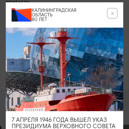
КОНТАКТЫ
КАЛИНИНГРАДСКАЯ
+7 (4012) 69-26-00
info@crystalhousehotel.ru
ОБЛАСТЬ
80 ЛЕТ
САЙТ
Официальный сайт
ВКонтакте
ЕДИНЫЙ РЕЕСТР
С392024016156
РЕСТОРАН
БАССЕЙН
SPA
ФИТНЕС
КОНФЕРЕНЦ-ЗАЛ
МОЖНО С ЖИВОТНЫМИ
В ЦЕНТРЕ
ВОЗМОЖНО ВАС ЗАИНТЕРЕСУЕТ
7 АПРЕЛЯ 1946 ГОДА ВЫШЕЛ УКАЗ
ПРЕЗИДИУМА ВЕРХОВНОГО СОВЕТА