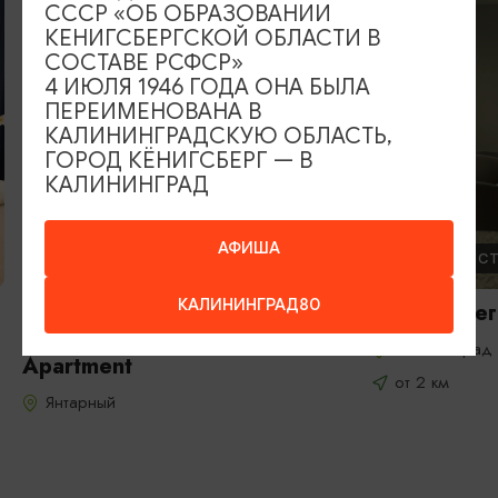
СССР «ОБ ОБРАЗОВАНИИ
КЕНИГСБЕРГСКОЙ ОБЛАСТИ В
СОСТАВЕ РСФСР»
4 ИЮЛЯ 1946 ГОДА ОНА БЫЛА
ПЕРЕИМЕНОВАНА В
КАЛИНИНГРАДСКУЮ ОБЛАСТЬ,
ГОРОД КЁНИГСБЕРГ — В
КАЛИНИНГРАД
АФИША
ОТЕЛИ, ГОСТИНИЦЫ
ОТЕЛИ, ГОС
КАЛИНИНГРАД80
Апартаменты Янтарный
Отель «Нег
курорт / Yantarny Resort
Калининград
Apartment
от 2 км
Янтарный