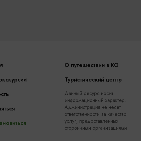
я
О путешествии в КО
 экскурсии
Туристический центр
Данный ресурс носит
сть
информационный характер.
Администрация не несет
яться
ответственности за качество
услуг, предоставленных
ановиться
сторонними организациями