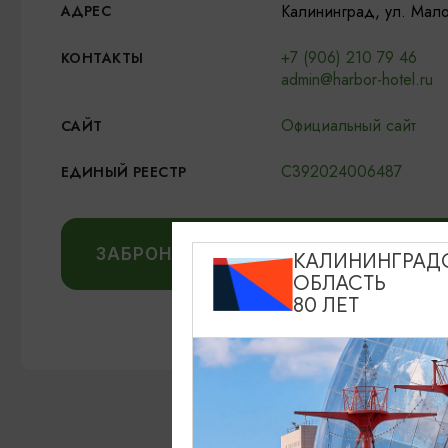
Калининград, ул. Мало
АДРЕС
+7 (906) 210 79 46
КОНТАКТЫ
admin@harbor-hotel.ru
Официальный сайт
САЙТ
С392024006487
ЕДИНЫЙ РЕЕСТР
ЗАБРОНИРОВАТЬ НА OSTROVOK.RU
КАЛИНИНГРАД
ОБЛАСТЬ
80 ЛЕТ