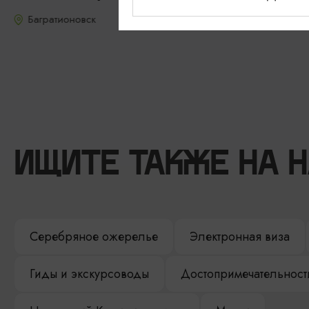
Багратионовск
ИЩИТЕ ТАКЖЕ НА 
Серебряное ожерелье
Электронная виза
Гиды и экскурсоводы
Достопримечательност