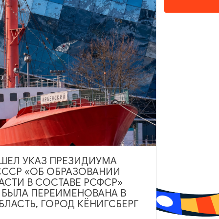
ИНТЕРЕСУЕТ
3
ВЫШЕЛ УКАЗ ПРЕЗИДИУМА
СССР «ОБ ОБРАЗОВАНИИ
АСТИ В СОСТАВЕ РСФСР»
ОТЕЛИ, ГОСТИНИЦЫ
А БЫЛА ПЕРЕИМЕНОВАНА В
ЛАСТЬ, ГОРОД КЁНИГСБЕРГ
Гостиница «20 Меридиан»