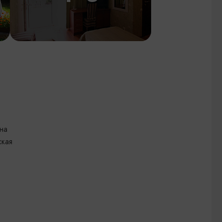
на
ская