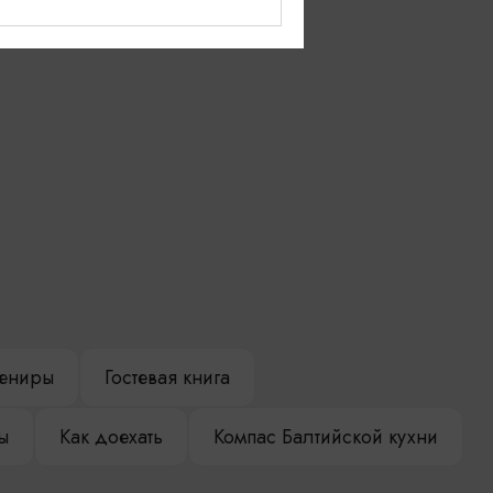
Советск
ениры
Гостевая книга
ы
Как доехать
Компас Балтийской кухни