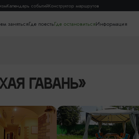
изм
Календарь событий
Конструктор маршрутов
ем заняться
Где поесть
Где остановиться
Информация
ХАЯ ГАВАНЬ»