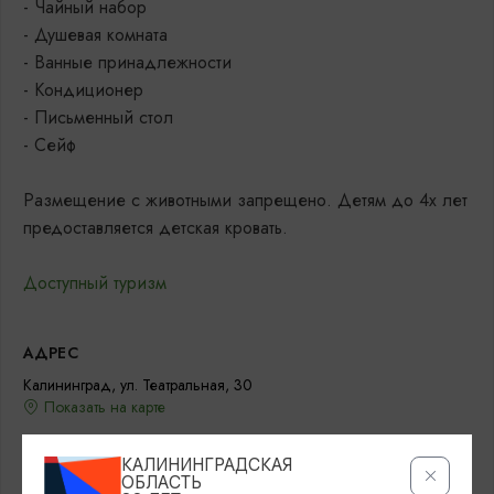
- Чайный набор
- Душевая комната
- Ванные принадлежности
- Кондиционер
- Письменный стол
- Сейф
Размещение с животными запрещено. Детям до 4х лет
предоставляется детская кровать.
Доступный туризм
АДРЕС
Калининград, ул. Театральная, 30
Показать на карте
КОНТАКТЫ
КАЛИНИНГРАДСКАЯ
ОБЛАСТЬ
+7 (4012) 31-04-95
info@hoteleuropa.ru