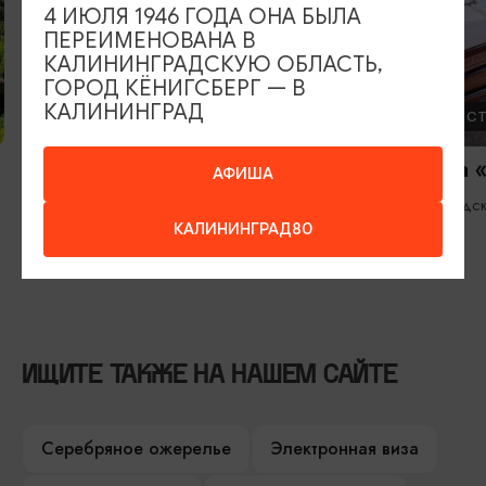
4 ИЮЛЯ 1946 ГОДА ОНА БЫЛА
ПЕРЕИМЕНОВАНА В
КАЛИНИНГРАДСКУЮ ОБЛАСТЬ,
ГОРОД КЁНИГСБЕРГ — В
КАЛИНИНГРАД
ОТЕЛИ, ГОСТИНИЦЫ
ОТЕЛИ, ГОС
Гостиница и ресторан «Серый
Гостиница 
АФИША
Гусь»
Зеленоградс
Багратионовск
КАЛИНИНГРАД80
ИЩИТЕ ТАКЖЕ НА НАШЕМ САЙТЕ
Серебряное ожерелье
Электронная виза