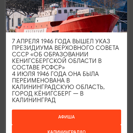
ОТЕЛИ, ГОСТИНИЦЫ
7 АПРЕЛЯ 1946 ГОДА ВЫШЕЛ УКАЗ
Отель «Изола»/Isola
ПРЕЗИДИУМА ВЕРХОВНОГО СОВЕТА
СССР «ОБ ОБРАЗОВАНИИ
Калининград
КЕНИГСБЕРГСКОЙ ОБЛАСТИ В
СОСТАВЕ РСФСР»
4 ИЮЛЯ 1946 ГОДА ОНА БЫЛА
ПЕРЕИМЕНОВАНА В
КАЛИНИНГРАДСКУЮ ОБЛАСТЬ,
ГОРОД КЁНИГСБЕРГ — В
КАЛИНИНГРАД
АФИША
КАЛИНИНГРАД80