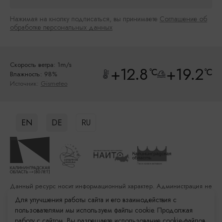
Нажимая на кнопку подписаться, вы принимаете
Соглашение об
обработке персональных данных
Скорость ветра: 1m/s
+12.8
+19.2
°C
°C
Влажность: 98%
Источник:
Gismeteo
EN
DE
RU
Данный ресурс носит информационный характер. Администрация не
несет ответственности за качество услуг, предоставленных
Для улучшения работы сайта и его взаимодействия с
сторонними организациями
пользователями мы используем файлы cookie. Продолжая
работу с сайтом, Вы разрешаете использование cookie-файлов.