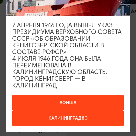
Арт-деревня «Витланд»
Гостевой 
Балтийск
Полесск
7 АПРЕЛЯ 1946 ГОДА ВЫШЕЛ УКАЗ
ПРЕЗИДИУМА ВЕРХОВНОГО СОВЕТА
СССР «ОБ ОБРАЗОВАНИИ
КЕНИГСБЕРГСКОЙ ОБЛАСТИ В
СОСТАВЕ РСФСР»
4 ИЮЛЯ 1946 ГОДА ОНА БЫЛА
ПЕРЕИМЕНОВАНА В
ИЩИТЕ ТАКЖЕ НА НАШЕМ САЙТЕ
КАЛИНИНГРАДСКУЮ ОБЛАСТЬ,
ГОРОД КЁНИГСБЕРГ — В
КАЛИНИНГРАД
Серебряное ожерелье
Электронная виза
Туры и экскурсии
Афиша мероприятий
АФИША
Сувениры
Гостевая книга
КАЛИНИНГРАД80
Гиды и экскурсоводы