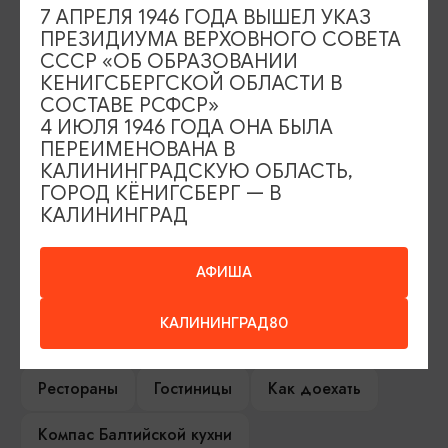
7 АПРЕЛЯ 1946 ГОДА ВЫШЕЛ УКАЗ
ПРЕЗИДИУМА ВЕРХОВНОГО СОВЕТА
СССР «ОБ ОБРАЗОВАНИИ
КЕНИГСБЕРГСКОЙ ОБЛАСТИ В
ИЩИТЕ ТАКЖЕ НА НАШЕМ САЙТЕ
СОСТАВЕ РСФСР»
4 ИЮЛЯ 1946 ГОДА ОНА БЫЛА
ПЕРЕИМЕНОВАНА В
Серебряное ожерелье
Электронная виза
КАЛИНИНГРАДСКУЮ ОБЛАСТЬ,
ГОРОД КЁНИГСБЕРГ — В
Туры и экскурсии
Афиша мероприятий
КАЛИНИНГРАД
Сувениры
Гостевая книга
АФИША
Гиды и экскурсоводы
КАЛИНИНГРАД80
Достопримечательности
Карты и маршруты
Рестораны
Гостиницы
Как доехать
Компас Балтийской кухни