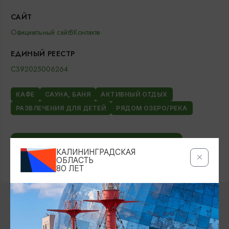
САЙТ
Официальный сайт
ВКонтакте
ЕДИНЫЙ РЕЕСТР
С392025006264
КАФЕ
САУНА, БАНЯ
АКТИВНЫЙ ОТДЫХ
РАЗВЛЕЧЕНИЯ ДЛЯ ДЕТЕЙ
РЯДОМ ОЗЕРО/РЕКА
ЗАБРОНИРОВАТЬ НА OSTROVOK.RU
КАЛИНИНГРАДСКАЯ
ОБЛАСТЬ
80 ЛЕТ
ВОЗМОЖНО ВАС ЗАИНТЕРЕСУЕТ