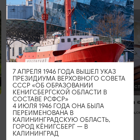
3
7 АПРЕЛЯ 1946 ГОДА ВЫШЕЛ УКАЗ
ПРЕЗИДИУМА ВЕРХОВНОГО СОВЕТА
СССР «ОБ ОБРАЗОВАНИИ
ОТЕЛИ, ГОСТИНИЦЫ
ОТЕЛИ, ГОС
КЕНИГСБЕРГСКОЙ ОБЛАСТИ В
СОСТАВЕ РСФСР»
Гостиница и ресторан «Серый
Гостиница 
4 ИЮЛЯ 1946 ГОДА ОНА БЫЛА
Гусь»
Зеленоградс
ПЕРЕИМЕНОВАНА В
КАЛИНИНГРАДСКУЮ ОБЛАСТЬ,
Багратионовск
ГОРОД КЁНИГСБЕРГ — В
КАЛИНИНГРАД