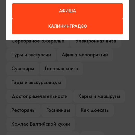
АФИША
ИЩИТЕ ТАКЖЕ НА НАШЕМ САЙТЕ
КАЛИНИНГРАД80
Серебряное ожерелье
Электронная виза
Туры и экскурсии
Афиша мероприятий
Сувениры
Гостевая книга
Гиды и экскурсоводы
Достопримечательности
Карты и маршруты
Рестораны
Гостиницы
Как доехать
Компас Балтийской кухни