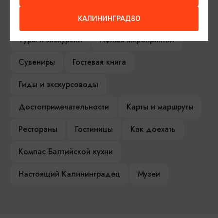
Серебряное ожерелье
Электронная виза
КАЛИНИНГРАД80
Туры и экскурсии
Афиша мероприятий
Сувениры
Гостевая книга
Гиды и экскурсоводы
Достопримечательности
Карты и маршруты
Рестораны
Гостиницы
Как доехать
Компас Балтийской кухни
Настоящий Калининградец
Музеи