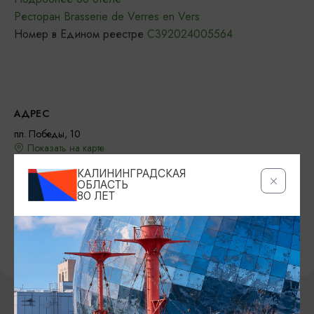
Ресторан Brasserie de Verres en Vers
Номер в Едином реестре
С392024005564
АДРЕС
пл. Победы, 10
Показать на карте
КАЛИНИНГРАДСКАЯ
КОНТАКТЫ
ОБЛАСТЬ
80 ЛЕТ
+7 (4012) 59 33 44
info.kaliningrad@radissonblu.com
САЙТ
Официальный сайт