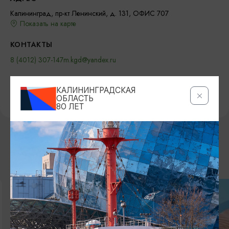
Калининград, пр-кт Ленинский, д. 131, ОФИС 707
Показать на карте
КОНТАКТЫ
8 (4012) 307-147
m.kgd@yandex.ru
САЙТ
КАЛИНИНГРАДСКАЯ
Официальный сайт
ОБЛАСТЬ
80 ЛЕТ
ВОЗМОЖНО ВАС ЗАИНТЕРЕСУЕТ