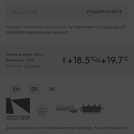
Нажимая на кнопку подписаться, вы принимаете
Соглашение об
обработке персональных данных
Скорость ветра: 8m/s
+18.5
+19.7
°C
°C
Влажность: 74%
Источник:
Gismeteo
EN
DE
RU
Данный ресурс носит информационный характер. Администрация не
несет ответственности за качество услуг, предоставленных