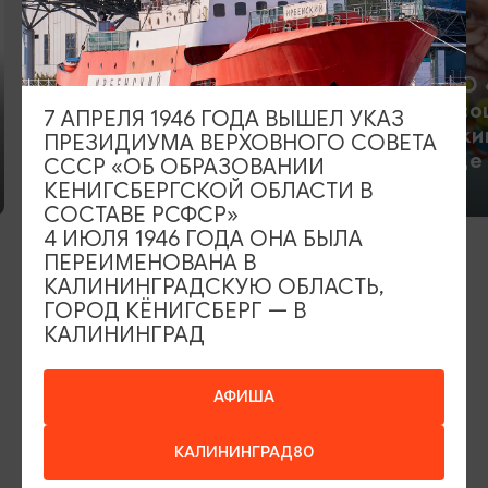
МАУ СО 
центр со
7 АПРЕЛЯ 1946 ГОДА ВЫШЕЛ УКАЗ
Комитет по социальной
обслужи
ПРЕЗИДИУМА ВЕРХОВНОГО СОВЕТА
политике г.Калининграда
в городе
СССР «ОБ ОБРАЗОВАНИИ
КЕНИГСБЕРГСКОЙ ОБЛАСТИ В
СОСТАВЕ РСФСР»
4 ИЮЛЯ 1946 ГОДА ОНА БЫЛА
ПЕРЕИМЕНОВАНА В
КАЛИНИНГРАДСКУЮ ОБЛАСТЬ,
ИЩИТЕ ТАКЖЕ НА НАШЕМ САЙТЕ
ГОРОД КЁНИГСБЕРГ — В
КАЛИНИНГРАД
Серебряное ожерелье
Электронная виза
АФИША
Туры и экскурсии
Афиша мероприятий
КАЛИНИНГРАД80
Сувениры
Гостевая книга