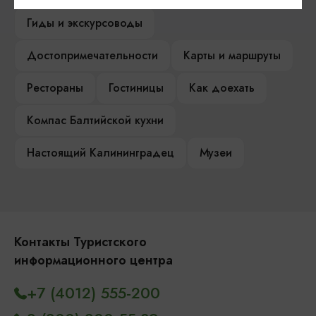
Гиды и экскурсоводы
Достопримечательности
Карты и маршруты
Рестораны
Гостиницы
Как доехать
Компас Балтийской кухни
Настоящий Калининградец
Музеи
Контакты Туристского
информационного центра
+7 (4012) 555-200