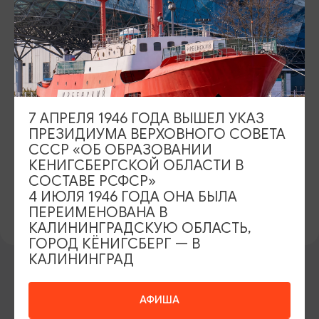
15.Участие в благотворительной деятельности, получение и
оказание безвозмездной, в том числе гуманитарной и
технической помощи.
АДРЕС
ул. Житомирская, 16
7 АПРЕЛЯ 1946 ГОДА ВЫШЕЛ УКАЗ
ПРЕЗИДИУМА ВЕРХОВНОГО СОВЕТА
КОНТАКТЫ
СССР «ОБ ОБРАЗОВАНИИ
КЕНИГСБЕРГСКОЙ ОБЛАСТИ В
8 (4012) 46-77-88
orgnat@list.ru; voikd@yandex.ru
СОСТАВЕ РСФСР»
САЙТ
4 ИЮЛЯ 1946 ГОДА ОНА БЫЛА
ПЕРЕИМЕНОВАНА В
Официальный сайт
Вконтакте
КАЛИНИНГРАДСКУЮ ОБЛАСТЬ,
ГОРОД КЁНИГСБЕРГ — В
КАЛИНИНГРАД
АФИША
ВОЗМОЖНО ВАС ЗАИНТЕРЕСУЕТ