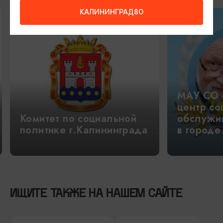
КАЛИНИНГРАД80
МАУ СО 
центр со
Комитет по социальной
обслужи
политике г.Калининграда
в городе
ИЩИТЕ ТАКЖЕ НА НАШЕМ САЙТЕ