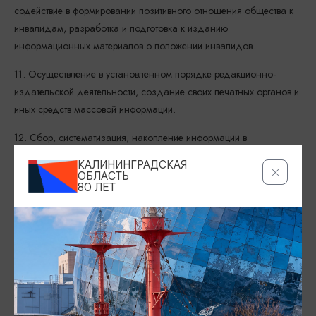
содействие в формировании позитивного отношения общества к
инвалидам, разработка и подготовка к изданию
информационных материалов о положении инвалидов.
11. Осуществление в установленном порядке редакционно-
издательской деятельности, создание своих печатных органов и
иных средств массовой информации.
12. Сбор, систематизация, накопление информации в
соответствии с законодательством Российской Федерации и
КАЛИНИНГРАДСКАЯ
целями.
ОБЛАСТЬ
80 ЛЕТ
13. Содействие организации научных исследований по
проблематике инвалидов и участие в них.
14. Создание (учреждение) коммерческих и некоммерческих
организаций и участие в их деятельности, участие во
внешнеэкономической и иной, приносящей доход деятельности,
для финансового обеспечения уставной деятельности ВОИ.