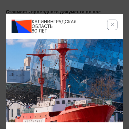
Стоимость проездного документа до пос.
Краснолесье:
КАЛИНИНГРАДСКАЯ
Из Калининграда – 439 ₽
ОБЛАСТЬ
80 ЛЕТ
Из Черняховска – 221 ₽
Из Гусева – 160 ₽
Из Нестерова – 99 ₽
Время в пути – 2 часа 41 мин Время стоянки в пос.
Краснолесье – 6 часов Оформить проездные
документы можно в билетных пригородных кассах,
терминалах самообслуживания, мобильном приложении
«РЖД Пассажирам», а также на официальном сайте
kppk39.ru
.
Статья-путеводитель:
Едем в Краснолесье