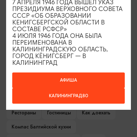
7 АПРЕЛЯ 1946 ГОДА ВЫШЕЛ УКАЗ
ПРЕЗИДИУМА ВЕРХОВНОГО СОВЕТА
СССР «ОБ ОБРАЗОВАНИИ
ИЩИТЕ ТАКЖЕ НА НАШЕМ САЙТЕ
КЕНИГСБЕРГСКОЙ ОБЛАСТИ В
СОСТАВЕ РСФСР»
4 ИЮЛЯ 1946 ГОДА ОНА БЫЛА
Серебряное ожерелье
Электронная виза
ПЕРЕИМЕНОВАНА В
КАЛИНИНГРАДСКУЮ ОБЛАСТЬ,
ГОРОД КЁНИГСБЕРГ — В
Туры и экскурсии
Афиша мероприятий
КАЛИНИНГРАД
Сувениры
Гостевая книга
АФИША
Гиды и экскурсоводы
КАЛИНИНГРАД80
Достопримечательности
Карты и маршруты
Рестораны
Гостиницы
Как доехать
Компас Балтийской кухни