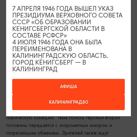
7 АПРЕЛЯ 1946 ГОДА ВЫШЕЛ УКАЗ
ПРЕЗИДИУМА ВЕРХОВНОГО СОВЕТА
СССР «ОБ ОБРАЗОВАНИИ
КЕНИГСБЕРГСКОЙ ОБЛАСТИ В
СОСТАВЕ РСФСР»
4 ИЮЛЯ 1946 ГОДА ОНА БЫЛА
ПЕРЕИМЕНОВАНА В
КАЛИНИНГРАДСКУЮ ОБЛАСТЬ,
ГОРОД КЁНИГСБЕРГ — В
КАЛИНИНГРАД
В октябре в репертуаре
Калининградского
появится новый
областного драматического театра
спектакль –
по одноимённой пьесе
«Женитьба»
АФИША
Николая Гоголя. Режиссёр народный артист России
известный по постановке «Ревизора»
Михаил Салес,
КАЛИНИНГРАД80
Гоголя, изменил жанр и ставит новый спектакль как
лирическую комедию. Тема поиска героями второй
половины передаётся с искрометным юмором и
потрясающим обаянием. Зрителей также ждут