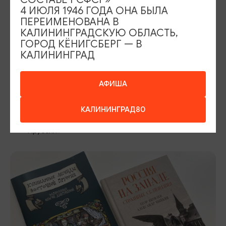
4 ИЮЛЯ 1946 ГОДА ОНА БЫЛА
ПЕРЕИМЕНОВАНА В
КАЛИНИНГРАДСКУЮ ОБЛАСТЬ,
ГОРОД КЁНИГСБЕРГ — В
КАЛИНИНГРАД
Гастрономия
АФИША
«Аппетитная история Прусского королевства», изд.
Pictorica
КАЛИНИНГРАД80
О. Дмитриева «Кулинарные легенды Восточной
Пруссии»