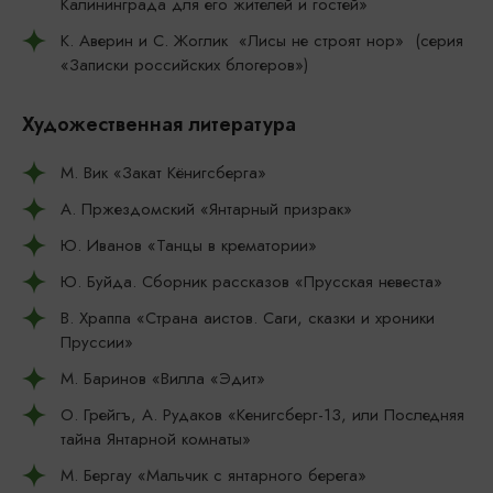
Калининграда для его жителей и гостей»
К. Аверин и С. Жоглик «Лисы не строят нор» (серия
«Записки российских блогеров»)
Художественная литература
М. Вик «Закат Кёнигсберга»
А. Пржездомский «Янтарный призрак»
Ю. Иванов «Танцы в крематории»
Ю. Буйда. Сборник рассказов «Прусская невеста»
В. Храппа «Страна аистов. Саги, сказки и хроники
Пруссии»
М. Баринов «Вилла «Эдит»
О. Грейгъ, А. Рудаков «Кенигсберг-13, или Последняя
тайна Янтарной комнаты»
М. Бергау «Мальчик с янтарного берега»