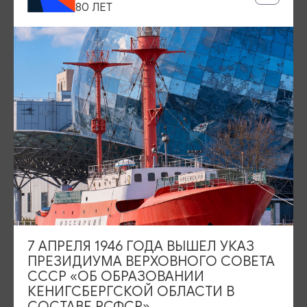
80 ЛЕТ
Географические сказки»
В. Пристромова «Калининград для детей (от 8 до 10
лет)»
О. Велейко «Калининград. Там, где танцует лес»
О. Дмитриева «Биография Э.Т.А. Гофмана,
рассказанная его котом»
А. Вин «Книжная серия для детей «Фортики»
Квест-раскраска «Хомлины», ТИЦ Калининграда
7 АПРЕЛЯ 1946 ГОДА ВЫШЕЛ УКАЗ
ПРЕЗИДИУМА ВЕРХОВНОГО СОВЕТА
СССР «ОБ ОБРАЗОВАНИИ
КЕНИГСБЕРГСКОЙ ОБЛАСТИ В
СОСТАВЕ РСФСР»