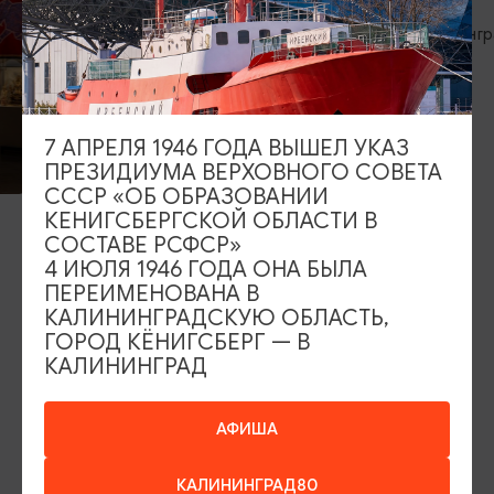
Калининград,
7 АПРЕЛЯ 1946 ГОДА ВЫШЕЛ УКАЗ
КУЛЬТУРНЫЙ ДОСУГ
ПРЕЗИДИУМА ВЕРХОВНОГО СОВЕТА
СССР «ОБ ОБРАЗОВАНИИ
КЕНИГСБЕРГСКОЙ ОБЛАСТИ В
Музей Советской эпохи
СОСТАВЕ РСФСР»
Зеленоградск,
4 ИЮЛЯ 1946 ГОДА ОНА БЫЛА
ПЕРЕИМЕНОВАНА В
КАЛИНИНГРАДСКУЮ ОБЛАСТЬ,
ГОРОД КЁНИГСБЕРГ — В
ИЩИТЕ ТАКЖЕ НА НАШЕМ САЙТЕ
КАЛИНИНГРАД
АФИША
Серебряное ожерелье
Электронная виза
Туры и экскурсии
Афиша мероприятий
КАЛИНИНГРАД80