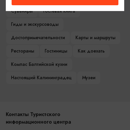
Сувениры
Гостевая книга
Гиды и экскурсоводы
Достопримечательности
Карты и маршруты
Рестораны
Гостиницы
Как доехать
Компас Балтийской кухни
Настоящий Калининградец
Музеи
Контакты Туристского
информационного центра