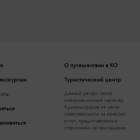
я
О путешествии в КО
 экскурсии
Туристический центр
Данный ресурс носит
сть
информационный характер.
Администрация не несет
яться
ответственности за качество
услуг, предоставленных
ановиться
сторонними организациями