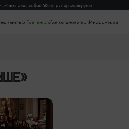
изм
Календарь событий
Конструктор маршрутов
ем заняться
Где поесть
Где остановиться
Информация
УШЕ»