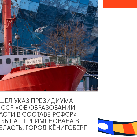
ИНТЕРЕСУЕТ
ВЫШЕЛ УКАЗ ПРЕЗИДИУМА
СССР «ОБ ОБРАЗОВАНИИ
АСТИ В СОСТАВЕ РСФСР»
РЕСТОРАНЫ
А БЫЛА ПЕРЕИМЕНОВАНА В
ЛАСТЬ, ГОРОД КЁНИГСБЕРГ
Ресторан «Кочар»