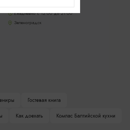
период)
Ежедневно с 12:00 до 21:00
Зеленоградск
ениры
Гостевая книга
ы
Как доехать
Компас Балтийской кухни