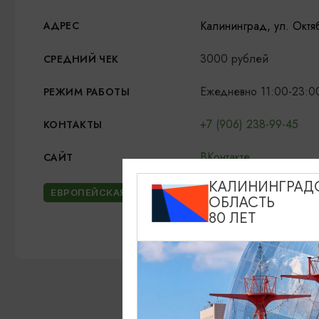
Калининград, ул. Октя
АДРЕС
3000 рублей
СРЕДНИЙ ЧЕК
Ежедневно 11:00-23:0
РЕЖИМ РАБОТЫ
+7 (906) 238-99-45
КОНТАКТЫ
ВКонтакте
САЙТ
КАЛИНИНГРАД
ЕВРОПЕЙСКАЯ КУХНЯ
АВТОРСКАЯ КУХНЯ
ОБЛАСТЬ
80 ЛЕТ