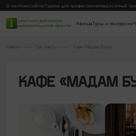
О нас
Новости
Блог
Туризм для профессионалов
Доступный тур
ТУРИСТИЧЕСКИЙ ПОРТАЛ
Афиша
Туры и экскурсии
Ч
КАЛИНИНГРАДСКОЙ ОБЛАСТИ
Главная
Где поесть
Кафе «Мадам Буше»
КАФЕ «МАДАМ Б