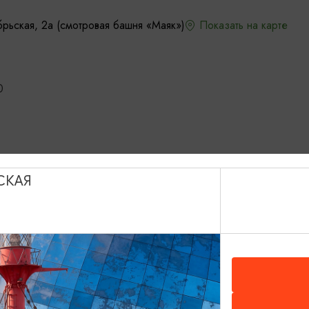
брьская, 2а (смотровая башня «Маяк»)
Показать на карте
0
СКАЯ