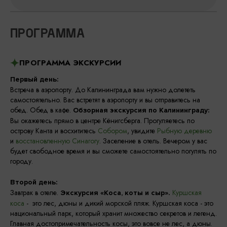
ПРОГРАММА
ПРОГРАММА ЭКСКУРСИИ
Первый день:
Встреча в аэропорту. До Калининграда вам нужно долететь
самостоятельно. Вас встретят в аэропорту и вы отправитесь на
обед. Обед в кафе.
Обзорная экскурсия по Калининграду:
Вы окажетесь прямо в центре Кёнигсберга. Прогуляетесь по
острову Канта и восхититесь
Собором
, увидите
Рыбную деревню
и
восстановленную Синагогу
. Заселение в отель. Вечером у вас
будет свободное время и вы сможете самостоятельно погулять по
городу.
Второй день:
Завтрак в отеле.
Куршская
Экскурсия «Коса, коты и сыр».
коса
- это лес, дюны и дикий морской пляж. Куршская коса - это
национальный парк, который хранит множество секретов и легенд.
Главная достопримечательность косы, это вовсе не лес, а дюны.