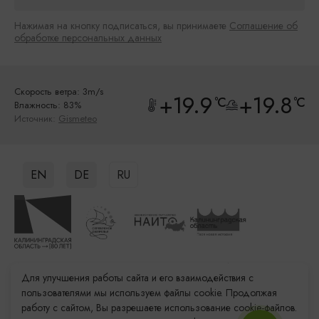
Нажимая на кнопку подписаться, вы принимаете
Соглашение об
обработке персональных данных
Скорость ветра: 3m/s
+19.9
+19.8
°C
°C
Влажность: 83%
Источник:
Gismeteo
EN
DE
RU
Данный ресурс носит информационный характер. Администрация не
Для улучшения работы сайта и его взаимодействия с
несет ответственности за качество услуг, предоставленных
пользователями мы используем файлы cookie. Продолжая
сторонними организациями
работу с сайтом, Вы разрешаете использование cookie-файлов.