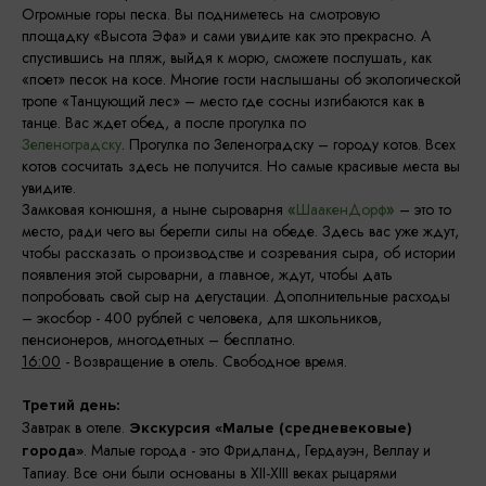
Огромные горы песка. Вы подниметесь на смотровую
площадку «Высота Эфа» и сами увидите как это прекрасно. А
спустившись на пляж, выйдя к морю, сможете послушать, как
«поет» песок на косе. Многие гости наслышаны об экологической
тропе «Танцующий лес» – место где сосны изгибаются как в
танце. Вас ждет обед, а после прогулка по
Зеленоградску
. Прогулка по Зеленоградску – городу котов. Всех
котов сосчитать здесь не получится. Но самые красивые места вы
увидите.
Замковая конюшня, а ныне сыроварня
«
ШаакенДорф
»
– это то
место, ради чего вы берегли силы на обеде. Здесь вас уже ждут,
чтобы рассказать о производстве и созревания сыра, об истории
появления этой сыроварни, а главное, ждут, чтобы дать
попробовать свой сыр на дегустации. Дополнительные расходы
– экосбор - 400 рублей с человека, для школьников,
пенсионеров, многодетных – бесплатно.
16:00
- Возвращение в отель. Свободное время.
Третий день:
Завтрак в отеле.
Экскурсия «Малые (средневековые)
. Малые города - это Фридланд, Гердауэн, Веллау и
города»
Тапиау. Все они были основаны в XII-XIII веках рыцарями