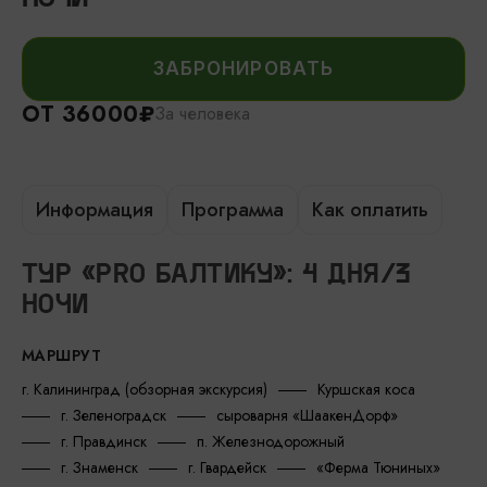
ЗАБРОНИРОВАТЬ
ОТ 36000₽
За человека
Информация
Программа
Как оплатить
ТУР «PRO БАЛТИКУ»: 4 ДНЯ/3
НОЧИ
МАРШРУТ
г. Калининград (обзорная экскурсия)
Куршская коса
г. Зеленоградск
сыроварня «ШаакенДорф»
г. Правдинск
п. Железнодорожный
г. Знаменск
г. Гвардейск
«Ферма Тюниных»