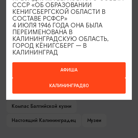
ИЩИТЕ ТАКЖЕ НА НАШЕМ САЙТЕ
СССР «ОБ ОБРАЗОВАНИИ
КЕНИГСБЕРГСКОЙ ОБЛАСТИ В
СОСТАВЕ РСФСР»
Серебряное ожерелье
Электронная виза
4 ИЮЛЯ 1946 ГОДА ОНА БЫЛА
ПЕРЕИМЕНОВАНА В
Туры и экскурсии
Афиша мероприятий
КАЛИНИНГРАДСКУЮ ОБЛАСТЬ,
ГОРОД КЁНИГСБЕРГ — В
Сувениры
Гостевая книга
КАЛИНИНГРАД
Гиды и экскурсоводы
АФИША
Достопримечательности
Карты и маршруты
КАЛИНИНГРАД80
Рестораны
Гостиницы
Как доехать
Компас Балтийской кухни
Настоящий Калининградец
Музеи