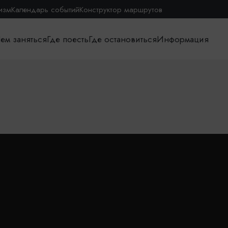
изм
Календарь событий
Конструктор маршрутов
ем заняться
Где поесть
Где остановиться
Информация