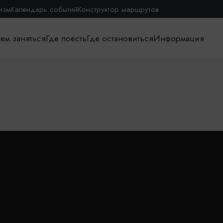
изм
Календарь событий
Конструктор маршрутов
ем заняться
Где поесть
Где остановиться
Информация