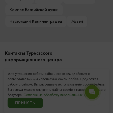
Компас Балтийской кухни
Настоящий Калининградец
Музеи
Контакты Туристского
информационного центра
+7 (4012) 555-200
Для улучшения работы сайта и его взаимодействия с
пользователями мы используем файлы cookie. Продолжая
8 (800) 200-55-39
работу с сайтом, Вы разрешаете использование cookie-файлов.
info@visit-kaliningrad.ru
Вы всегда можете отключить файлы cookie в настройках Вашего
браузера.
Согласие на обработку персональных данных.
Площадь Победы, 1
Открыто
ПРИНЯТЬ
ул. Октябрьская, 2/3
Открыто