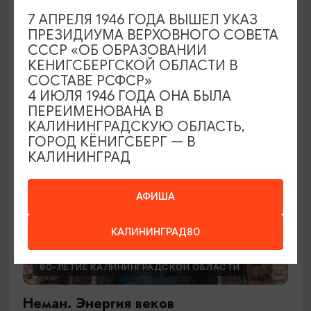
Вокруг Амадея
7 АПРЕЛЯ 1946 ГОДА ВЫШЕЛ УКАЗ
ПРЕЗИДИУМА ВЕРХОВНОГО СОВЕТА
22.08.2026 18:00
СССР «ОБ ОБРАЗОВАНИИ
Калининград, Собор на острове Канта
КЕНИГСБЕРГСКОЙ ОБЛАСТИ В
СОСТАВЕ РСФСР»
4 ИЮЛЯ 1946 ГОДА ОНА БЫЛА
ПЕРЕИМЕНОВАНА В
БЕСПЛАТНО
КАЛИНИНГРАДСКУЮ ОБЛАСТЬ,
ГОРОД КЁНИГСБЕРГ — В
КАЛИНИНГРАД
АФИША
КАЛИНИНГРАД80
80-ЛЕТИЕ КАЛИНИНГРАДСКОЙ ОБЛАСТИ
Неман. Энергия веков