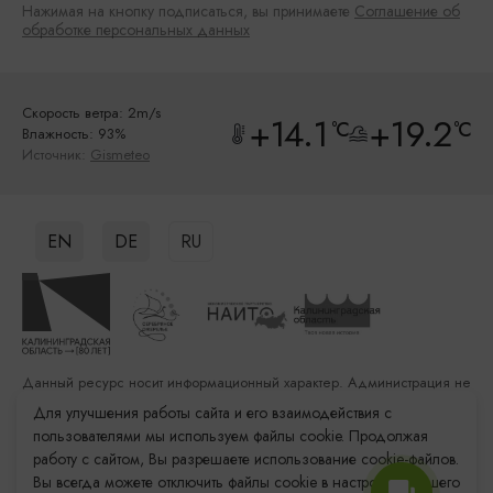
Нажимая на кнопку подписаться, вы принимаете
Соглашение об
обработке персональных данных
Скорость ветра: 2m/s
+14.1
+19.2
°C
°C
Влажность: 93%
Источник:
Gismeteo
EN
DE
RU
Данный ресурс носит информационный характер. Администрация не
несет ответственности за качество услуг, предоставленных
Для улучшения работы сайта и его взаимодействия с
сторонними организациями
пользователями мы используем файлы cookie. Продолжая
работу с сайтом, Вы разрешаете использование cookie-файлов.
Разработка сайта: «Решение»
Вы всегда можете отключить файлы cookie в настройках Вашего
Продвижение сайта: Remarka Agency