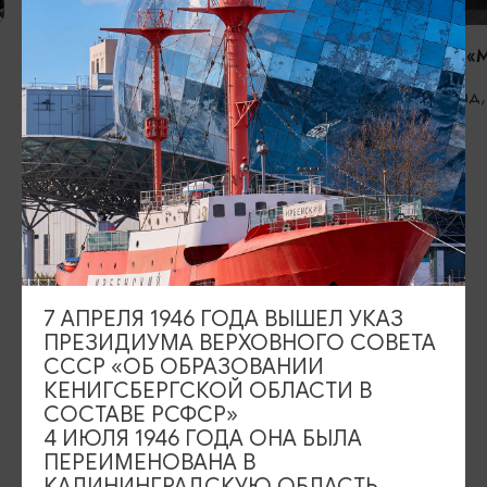
Ликвидаторам последствий атомных
Скульптура «
катастроф
Калининград,
Калининград, Гвардейский проспект
ИЩИТЕ ТАКЖЕ НА НАШЕМ САЙТЕ
Серебряное ожерелье
Электронная виза
7 АПРЕЛЯ 1946 ГОДА ВЫШЕЛ УКАЗ
Туры и экскурсии
Афиша мероприятий
ПРЕЗИДИУМА ВЕРХОВНОГО СОВЕТА
СССР «ОБ ОБРАЗОВАНИИ
Сувениры
Гостевая книга
КЕНИГСБЕРГСКОЙ ОБЛАСТИ В
СОСТАВЕ РСФСР»
Гиды и экскурсоводы
4 ИЮЛЯ 1946 ГОДА ОНА БЫЛА
ПЕРЕИМЕНОВАНА В
КАЛИНИНГРАДСКУЮ ОБЛАСТЬ,
Достопримечательности
Карты и маршруты