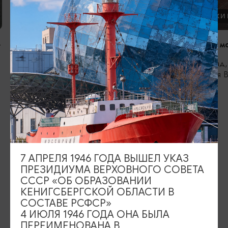
ПАМЯТНИКИ И СКУЛЬПТУРЫ
ПАМЯТНИКИ 
»
Бобры на Мазурском канале
Скульптуры м
Железнодорожный
Калининград,
набережная В
ИЩИТЕ ТАКЖЕ НА НАШЕМ САЙТЕ
Серебряное ожерелье
Электронная виза
7 АПРЕЛЯ 1946 ГОДА ВЫШЕЛ УКАЗ
ПРЕЗИДИУМА ВЕРХОВНОГО СОВЕТА
Туры и экскурсии
Афиша мероприятий
СССР «ОБ ОБРАЗОВАНИИ
КЕНИГСБЕРГСКОЙ ОБЛАСТИ В
Сувениры
Гостевая книга
СОСТАВЕ РСФСР»
4 ИЮЛЯ 1946 ГОДА ОНА БЫЛА
Гиды и экскурсоводы
ПЕРЕИМЕНОВАНА В