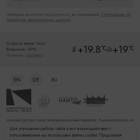
Нажимая на кнопку подписаться, вы принимаете
Соглашение об
обработке персональных данных
Скорость ветра: 3m/s
+19.8
+19
°C
°C
Влажность: 69%
Источник:
Gismeteo
EN
DE
RU
Данный ресурс носит информационный характер. Администрация не
несет ответственности за качество услуг, предоставленных
Для улучшения работы сайта и его взаимодействия с
сторонними организациями
пользователями мы используем файлы cookie. Продолжая