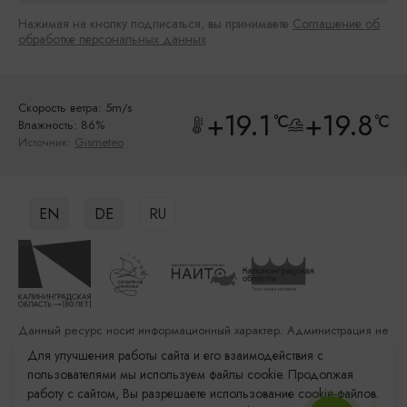
Нажимая на кнопку подписаться, вы принимаете
Соглашение об
обработке персональных данных
Скорость ветра: 5m/s
+19.1
+19.8
°C
°C
Влажность: 86%
Источник:
Gismeteo
EN
DE
RU
Данный ресурс носит информационный характер. Администрация не
несет ответственности за качество услуг, предоставленных
Для улучшения работы сайта и его взаимодействия с
сторонними организациями
пользователями мы используем файлы cookie. Продолжая
работу с сайтом, Вы разрешаете использование cookie-файлов.
Разработка сайта: «Решение»