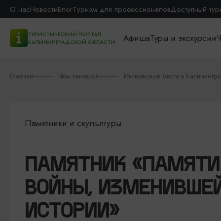
О нас
Новости
Блог
Туризм для профессионалов
Доступный тур
ТУРИСТИЧЕСКИЙ ПОРТАЛ
Афиша
Туры и экскурсии
Ч
КАЛИНИНГРАДСКОЙ ОБЛАСТИ
Главная
Чем заняться
Интересные места в Калинингр
Памятники и скульптуры
ПАМЯТНИК «ПАМЯТИ
ВОЙНЫ, ИЗМЕНИВШЕ
ИСТОРИИ»