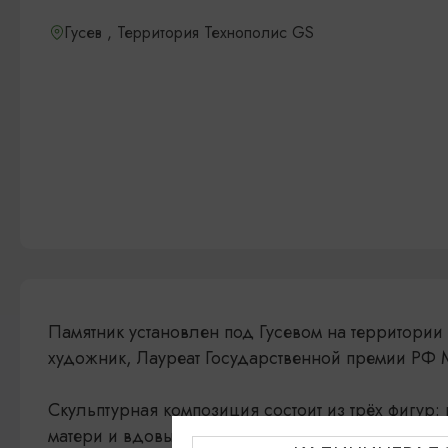
Гусев , Территория Технополис GS
Памятник установлен под Гусевом на территории
художник, Лауреат Государственной премии РФ
Скульптурная композиция состоит из трёх фигур:
матери и вдовы, олицетворяющих скорбящие сем