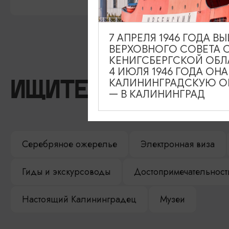
7 АПРЕЛЯ 1946 ГОДА 
ВЕРХОВНОГО СОВЕТА 
КЕНИГСБЕРГСКОЙ ОБЛ
4 ИЮЛЯ 1946 ГОДА ОН
КАЛИНИНГРАДСКУЮ ОБ
ИЩИТЕ ТАКЖЕ НА 
— В КАЛИНИНГРАД
Серебряное ожерелье
Электронная виза
Гиды и экскурсоводы
Достопримечательност
Настоящий Калининградец
Музеи