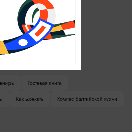
ениры
Гостевая книга
ы
Как доехать
Компас Балтийской кухни