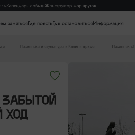
изм
Календарь событий
Конструктор маршрутов
ем заняться
Где поесть
Где остановиться
Информация
аде
Памятники и скульптуры в Калининграде
Памятник «П
 ЗАБЫТОЙ
Й ХОД