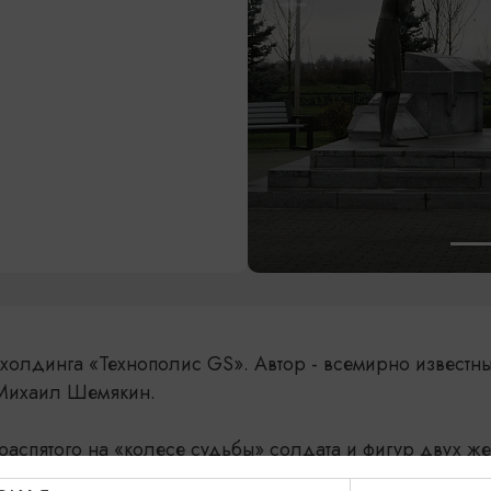
 холдинга «Технополис GS». Автор - всемирно известн
 Михаил Шемякин.
 распятого на «колесе судьбы» солдата и фигур двух ж
ьи солдат, погибших в боях. Рядом с памятником