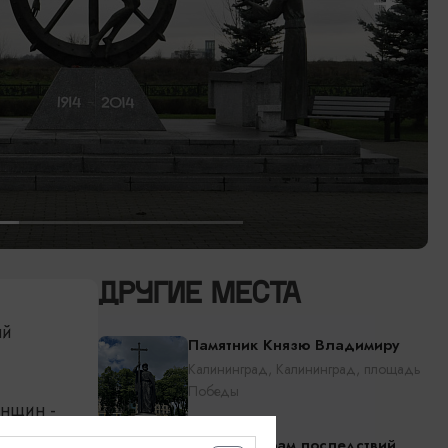
ДРУГИЕ МЕСТА
ый
Памятник Князю Владимиру
Калининград, Калининград, площадь
Победы
енщин -
Ликвидаторам последствий