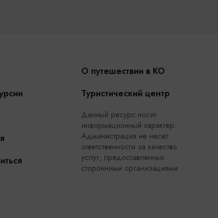
О путешествии в КО
урсии
Туристический центр
Данный ресурс носит
информационный характер.
Администрация не несет
я
ответственности за качество
услуг, предоставленных
иться
сторонними организациями