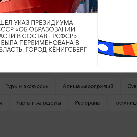
ВЫШЕЛ УКАЗ ПРЕЗИДИУМА
СССР «ОБ ОБРАЗОВАНИИ
АСТИ В СОСТАВЕ РСФСР»
А БЫЛА ПЕРЕИМЕНОВАНА В
ЛАСТЬ, ГОРОД КЁНИГСБЕРГ
НАШЕМ САЙТЕ
Туры и экскурсии
Афиша мероприятий
Сув
и
Карты и маршруты
Рестораны
Гостиниц