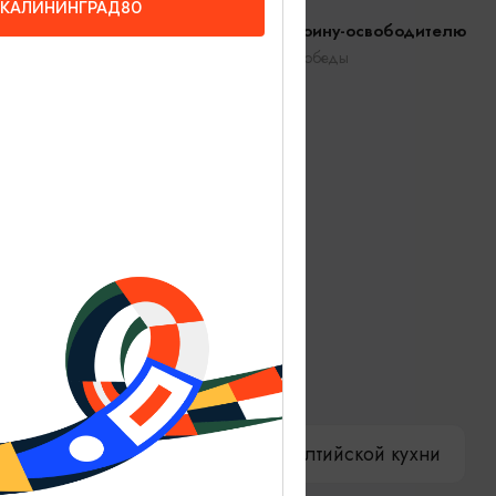
КАЛИНИНГРАД80
Памятник Воину-освободителю
Советск, ул. Победы
ениры
Гостевая книга
ы
Как доехать
Компас Балтийской кухни