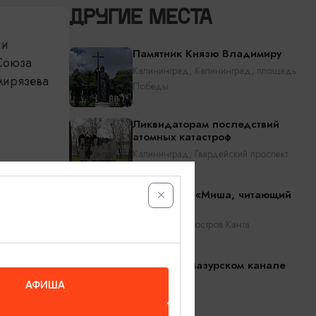
ДРУГИЕ МЕСТА
ли
Памятник Князю Владимиру
 Союза
Калининград, Калининград, площадь
мирязева
Победы
Ликвидаторам последствий
атомных катастроф
Калининград, Гвардейский проспект
Скульптура «Миша, читающий
Канта»
Калининград, остров Канта
Бобры на Мазурском канале
АФИША