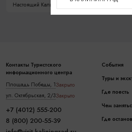
Настоящий Калининградец
Музеи
Контакты Туристского
События
информационного центра
Туры и экск
Площадь Победы, 1
Закрыто
Где поесть
ул. Октябрьская, 2/3
Закрыто
Чем занятьс
+7 (4012) 555-200
Где останов
8 (800) 200-55-39
info@visit-kaliningrad.ru