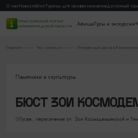
О нас
Новости
Блог
Туризм для профессионалов
Доступный тур
ТУРИСТИЧЕСКИЙ ПОРТАЛ
Афиша
Туры и экскурсии
Ч
КАЛИНИНГРАДСКОЙ ОБЛАСТИ
Главная
Чем заняться
Интересные места в Калинингр
Памятники и скульптуры
БЮСТ ЗОИ КОСМОДЕ
Гусев , пересечение ул. Зои Космодемьянской и Ти