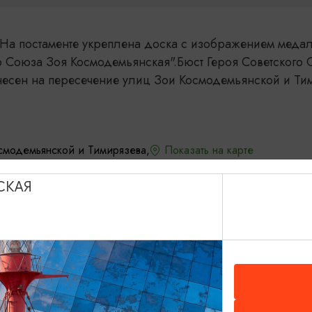
. На постаменте укреплена доска с изображением меда
о Союза Зоя Космодемьянская".Бюст Героя Советского
несен на пересечение улиц Зои Космодемьянской и Ти
смодемьянской и Тимирязева,
Показать на карте
СКАЯ