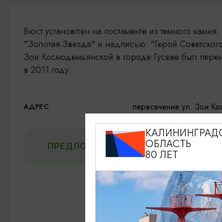
Бюст установлен на постаменте из темного камня
"Золотая Звезда" и надписью: "Герой Советског
Зои Космодемьянской в городе Гусеве был пере
в 2011 году.
пересечение ул. Зои Ко
АДРЕС
КАЛИНИНГРАД
ОБЛАСТЬ
ПРЕДЛОЖИТЬ ИНФОРМАЦИЮ
80 ЛЕТ