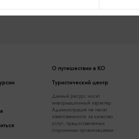
О путешествии в КО
урсии
Туристический центр
Данный ресурс носит
информационный характер.
Администрация не несет
я
ответственности за качество
услуг, предоставленных
иться
сторонними организациями