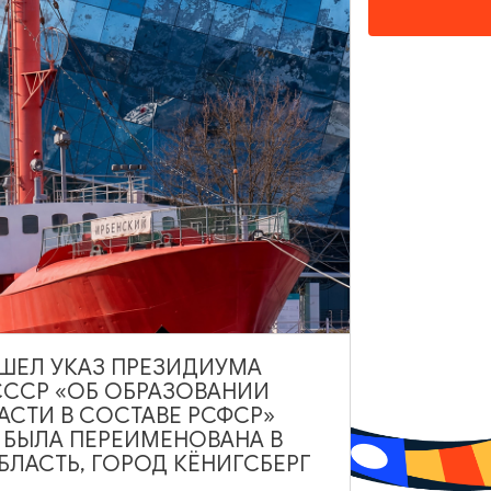
НАШЕМ САЙТЕ
ВЫШЕЛ УКАЗ ПРЕЗИДИУМА
Туры и экскурсии
Афиша мероприятий
Сув
СССР «ОБ ОБРАЗОВАНИИ
АСТИ В СОСТАВЕ РСФСР»
А БЫЛА ПЕРЕИМЕНОВАНА В
и
Карты и маршруты
Рестораны
Гостиниц
ЛАСТЬ, ГОРОД КЁНИГСБЕРГ