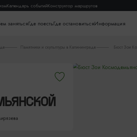
изм
Календарь событий
Конструктор маршрутов
ем заняться
Где поесть
Где остановиться
Информация
аде
Памятники и скульптуры в Калининграде
Бюст Зои К
МЬЯНСКОЙ
мирязева