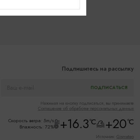
Подпишитесь на рассылку
Нажимая на кнопку подписаться, вы принимаете
Соглашение об обработке персональных данных
+16.3
+20
°C
°C
Скорость ветра: 5m/s
Влажность: 72%
Источник:
Gismeteo