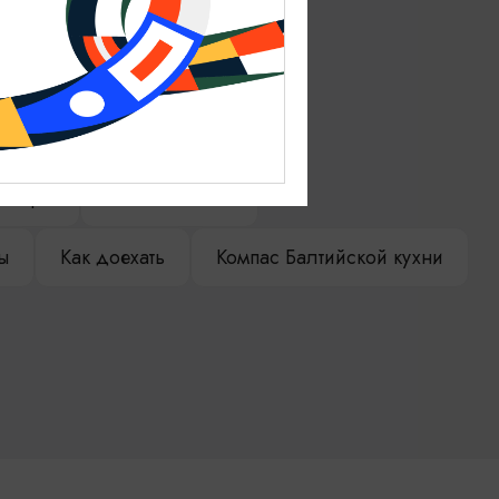
ениры
Гостевая книга
ы
Как доехать
Компас Балтийской кухни