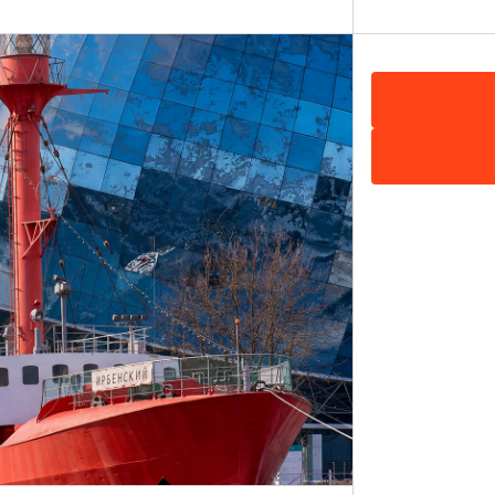
тами филиала являются два витража, общая площадь к
смотрены основная и малая сцены. Они обеспечивают вме
ать на карте