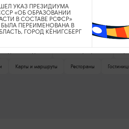
ВЫШЕЛ УКАЗ ПРЕЗИДИУМА
СССР «ОБ ОБРАЗОВАНИИ
НАШЕМ САЙТЕ
АСТИ В СОСТАВЕ РСФСР»
А БЫЛА ПЕРЕИМЕНОВАНА В
ЛАСТЬ, ГОРОД КЁНИГСБЕРГ
Туры и экскурсии
Афиша мероприятий
Сув
и
Карты и маршруты
Рестораны
Гостиниц