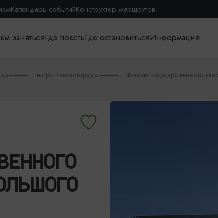
изм
Календарь событий
Конструктор маршрутов
ем заняться
Где поесть
Где остановиться
Информация
ада
Театры Калининграда
Филиал Государственного ака
ВЕННОГО
ОЛЬШОГО