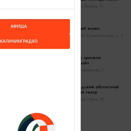
оторых
Светлогорск, ул.Ленина, 11
стимость
АФИША
Театр «Третий этаж»
Калининград, ул. Коммунальная, д. 6
КАЛИНИНГРАД80
Театр юного зрителя
«Молодежный»
Советск, ул. Театральная, 5
Калининградский областной
музыкальный театр
Калининград, пр-т Мира, 87