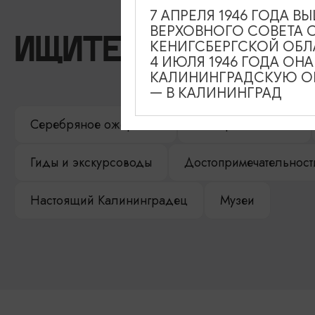
7 АПРЕЛЯ 1946 ГОДА 
ВЕРХОВНОГО СОВЕТА 
ИЩИТЕ ТАКЖЕ НА 
КЕНИГСБЕРГСКОЙ ОБЛ
4 ИЮЛЯ 1946 ГОДА ОН
КАЛИНИНГРАДСКУЮ ОБ
— В КАЛИНИНГРАД
Серебряное ожерелье
Электронная виза
Гиды и экскурсоводы
Достопримечательност
Настоящий Калининградец
Музеи