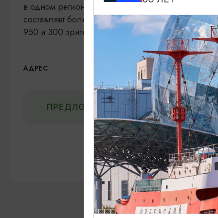
в одном регионе России. Архитектурными акцен
составляет более 2,3 тыс. кв.м. В театре преду
950 и 300 зрителей соответственно.
о. Октябрьский,
Показ
АДРЕС
ПРЕДЛОЖИТЬ ИНФОРМАЦИЮ