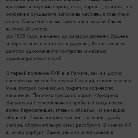
красивые и ажурные ворота, окна, порталы, флигеля, а в
основание фундамента заложены массивные гранитные
плиты. Составной частью замка стала часовая башня
высотой 25 метров.
До 1525 года, а именно до расформирования Ордена
и образования светского государства, Рагнит являлся
центром одноимённого комтурства и местных
административных служб.
В первой половине XVIII в. в Рагните, как и в других
населённых пунктах Восточной Пруссии, свирепствовала
чума, которая значительно сократила количество
населения. Политика прусского короля Фридриха
Вильгельма I способствовала прибытию сюда новой
волны переселенцев, главным образом, из немецких
областей. Замок потерял военное значение, дамбу
снесли, оборонительную стену разобрали. В начале XIX
в. исчез форбург. Замок решили использовать в