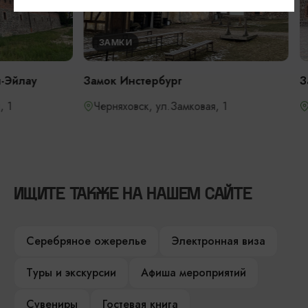
ЗАМКИ
ЗАМКИ
Замок Инстербург
Замок Тапиау
Черняховск, ул.Замковая, 1
Гвардейск, у
ИЩИТЕ ТАКЖЕ НА НАШЕМ САЙТЕ
Серебряное ожерелье
Электронная виза
Туры и экскурсии
Афиша мероприятий
Сувениры
Гостевая книга