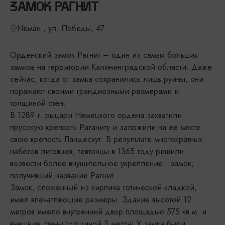
ЗАМОК РАГНИТ
Неман , ул. Победы, 47
Орденский замок Рагнит – один из самых больших
замков на территории Калининградской области. Даже
сейчас, когда от замка сохранились лишь руины, они
поражают своими грандиозными размерами и
толщиной стен.
В 1289 г. рыцари Немецкого ордена захватили
прусскую крепость Раганиту и заложили на ее месте
свою крепость Ландесхут. В результате многократных
набегов литовцев, тевтонцы в 1365 году решили
возвести более внушительное укрепление - замок,
получивший название Рагнит.
Замок, сложенный из кирпича готической кладкой,
имел впечатляющие размеры. Здание высотой 12
метров имело внутренний двор площадью 575 кв.м. и
внешние стены толщиной 3 метра! У замка были