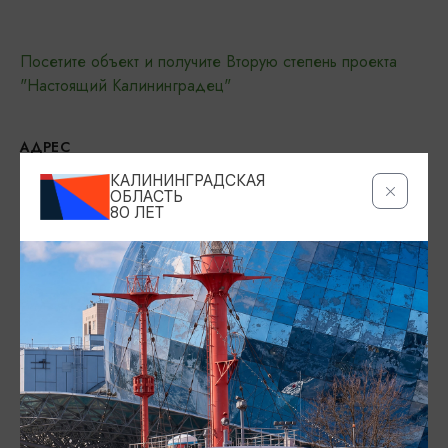
Посетите объект и получите Вторую степень проекта
"Настоящий Калининградец"
АДРЕС
ул. Победы, 47,
КАЛИНИНГРАДСКАЯ
Показать на карте
ОБЛАСТЬ
80 ЛЕТ
СТОИМОСТЬ
с 1 января 2026: взрослый билет — 400 руб., детский
билет — 300 руб.
РЕЖИМ РАБОТЫ
Ежедневно 09:00 - 17:00
КОНТАКТЫ
+7 (906) 213-35-03