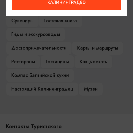
КАЛИНИНГРАД80
Туры и экскурсии
Афиша мероприятий
Сувениры
Гостевая книга
Гиды и экскурсоводы
Достопримечательности
Карты и маршруты
Рестораны
Гостиницы
Как доехать
Компас Балтийской кухни
Настоящий Калининградец
Музеи
Контакты Туристского