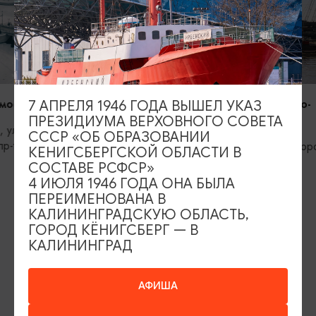
МОСТЫ
МОСТЫ
Двухъярусный автомобильно-
Медовый мо
7 АПРЕЛЯ 1946 ГОДА ВЫШЕЛ УКАЗ
железнодорожный мост
ПРЕЗИДИУМА ВЕРХОВНОГО СОВЕТА
Калининград
СССР «ОБ ОБРАЗОВАНИИ
Канта
Калининград, ул. Железнодорожная
КЕНИГСБЕРГСКОЙ ОБЛАСТИ В
СОСТАВЕ РСФСР»
4 ИЮЛЯ 1946 ГОДА ОНА БЫЛА
ПЕРЕИМЕНОВАНА В
КАЛИНИНГРАДСКУЮ ОБЛАСТЬ,
ГОРОД КЁНИГСБЕРГ — В
КАЛИНИНГРАД
ИЩИТЕ ТАКЖЕ НА НАШЕМ САЙТЕ
АФИША
Серебряное ожерелье
Электронная виза