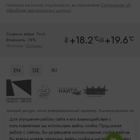
Нажимая на кнопку подписаться, вы принимаете
Соглашение об
обработке персональных данных
Скорость ветра: 7m/s
+18.2
+19.6
°C
°C
Влажность: 78%
Источник:
Gismeteo
EN
DE
RU
Данный ресурс носит информационный характер. Администрация не
несет ответственности за качество услуг, предоставленных
Для улучшения работы сайта и его взаимодействия с
сторонними организациями
пользователями мы используем файлы cookie. Продолжая
работу с сайтом, Вы разрешаете использование cookie-файлов.
Разработка сайта: «Решение»
Вы всегда можете отключить файлы cookie в настройках Вашего
Продвижение сайта: Remarka Agency