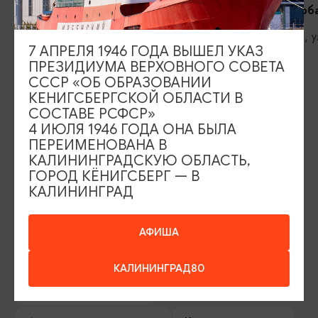
Красную
Анграпу (Горб
Краснолесье, Калининградская
Черняховск, у
7 АПРЕЛЯ 1946 ГОДА ВЫШЕЛ УКАЗ
область, Нестеровский городской
ПРЕЗИДИУМА ВЕРХОВНОГО СОВЕТА
округ, пос. Токаревка, юго-западнее
СССР «ОБ ОБРАЗОВАНИИ
поселка
КЕНИГСБЕРГСКОЙ ОБЛАСТИ В
СОСТАВЕ РСФСР»
4 ИЮЛЯ 1946 ГОДА ОНА БЫЛА
ИЩИТЕ ТАКЖЕ НА НАШЕМ САЙТЕ
ПЕРЕИМЕНОВАНА В
КАЛИНИНГРАДСКУЮ ОБЛАСТЬ,
ГОРОД КЁНИГСБЕРГ — В
Серебряное ожерелье
Электронная виза
КАЛИНИНГРАД
Туры и экскурсии
Афиша мероприятий
АФИША
Сувениры
Гостевая книга
КАЛИНИНГРАД80
Гиды и экскурсоводы