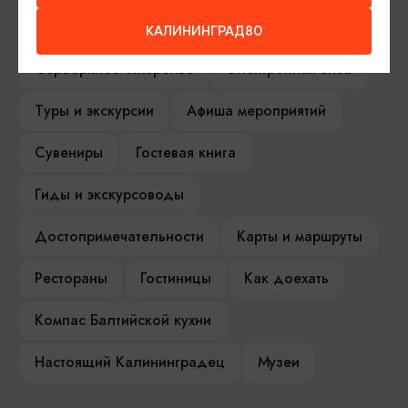
ИЩИТЕ ТАКЖЕ НА НАШЕМ САЙТЕ
КАЛИНИНГРАД80
Серебряное ожерелье
Электронная виза
Туры и экскурсии
Афиша мероприятий
Сувениры
Гостевая книга
Гиды и экскурсоводы
Достопримечательности
Карты и маршруты
Рестораны
Гостиницы
Как доехать
Компас Балтийской кухни
Настоящий Калининградец
Музеи