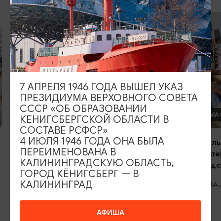
ОТДЫХ С ДЕТЬМИ
Перевернутый дом
Калининград, Парк «Юность»
7 АПРЕЛЯ 1946 ГОДА ВЫШЕЛ УКАЗ
ПРЕЗИДИУМА ВЕРХОВНОГО СОВЕТА
СССР «ОБ ОБРАЗОВАНИИ
ДЕТСКИЕ МА
КЕНИГСБЕРГСКОЙ ОБЛАСТИ В
СОСТАВЕ РСФСР»
4 ИЮЛЯ 1946 ГОДА ОНА БЫЛА
Ознакомитель
ПЕРЕИМЕНОВАНА В
ткацкую маст
КАЛИНИНГРАДСКУЮ ОБЛАСТЬ,
Калининградс
ГОРОД КЁНИГСБЕРГ — В
Калининград,
КАЛИНИНГРАД
АФИША