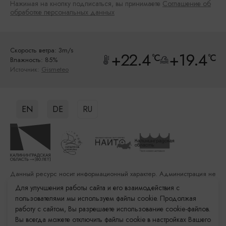
Нажимая на кнопку подписаться, вы принимаете
Соглашение об
обработке персональных данных
Скорость ветра: 3m/s
+22.4
+19.4
°C
°C
Влажность: 85%
Источник:
Gismeteo
EN
DE
RU
Данный ресурс носит информационный характер. Администрация не
несет ответственности за качество услуг, предоставленных
Для улучшения работы сайта и его взаимодействия с
сторонними организациями
пользователями мы используем файлы cookie. Продолжая
работу с сайтом, Вы разрешаете использование cookie-файлов.
Разработка сайта: «Решение»
Вы всегда можете отключить файлы cookie в настройках Вашего
Продвижение сайта: Remarka Agency