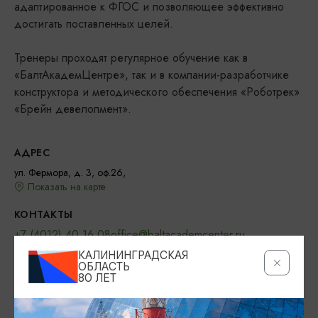
адаптированное к ФГОС и позволяющее эффективно
достигать поставленных целей.
Тренеры проходят регулярное обучение как в
«БалтАкадемЦентре», так и в компании-разработчике
конструктора и методического обеспечения «Роботрек»
«Брейн девелопмент».
АДРЕС
ул. Фермора, д. 3, оф.26,
Показать на карте
КОНТАКТЫ
+7 (4012) 40 16 08
office@baltacademcenter.ru
КАЛИНИНГРАДСКАЯ
САЙТ
ОБЛАСТЬ
80 ЛЕТ
ВКонтакте