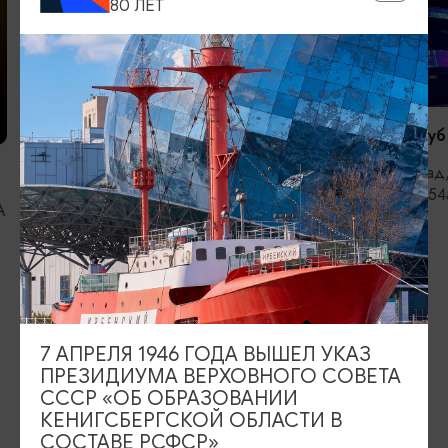
80 ЛЕТ
БАРЫ
БАРЫ
Караоке-клуб
Калининград,
Бар «Линч»
Суворова, 54
А
Калининград, ул. ​Проспект Мира, 33-
43
ИЩИТЕ ТАКЖЕ НА НАШЕМ САЙТЕ
7 АПРЕЛЯ 1946 ГОДА ВЫШЕЛ УКАЗ
ПРЕЗИДИУМА ВЕРХОВНОГО СОВЕТА
Серебряное ожерелье
Электронная виза
СССР «ОБ ОБРАЗОВАНИИ
КЕНИГСБЕРГСКОЙ ОБЛАСТИ В
Туры и экскурсии
Афиша мероприятий
СОСТАВЕ РСФСР»