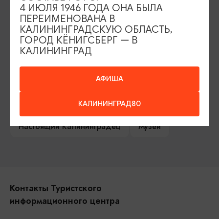
4 ИЮЛЯ 1946 ГОДА ОНА БЫЛА
Сувениры
Гостевая книга
ПЕРЕИМЕНОВАНА В
КАЛИНИНГРАДСКУЮ ОБЛАСТЬ,
Гиды и экскурсоводы
ГОРОД КЁНИГСБЕРГ — В
КАЛИНИНГРАД
Достопримечательности
Карты и маршруты
АФИША
Рестораны
Гостиницы
Как доехать
Компас Балтийской кухни
КАЛИНИНГРАД80
Настоящий Калининградец
Музеи
Контакты Туристского
информационного центра