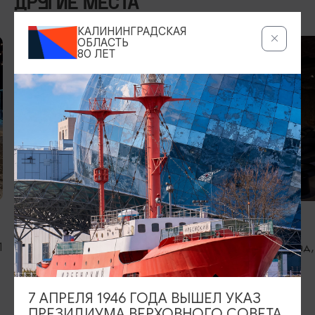
ДРУГИЕ МЕСТА
КАЛИНИНГРАДСКАЯ
ОБЛАСТЬ
80 ЛЕТ
БАРЫ
БАРЫ
Сердце Рок Бар/Heart Rock Bar
Бар «Линч»
1
Калининград, Советский проспект, 21А
Калининград, 
43
7 АПРЕЛЯ 1946 ГОДА ВЫШЕЛ УКАЗ
ПРЕЗИДИУМА ВЕРХОВНОГО СОВЕТА