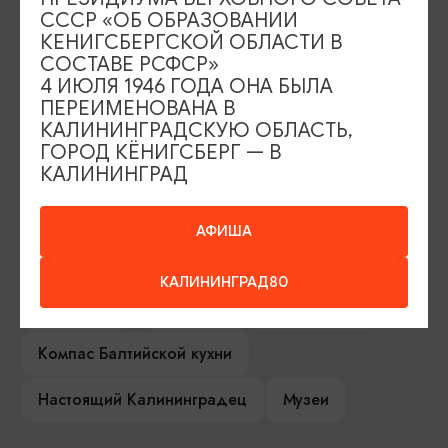
ИЩИТЕ ТАКЖЕ НА НАШЕМ САЙТЕ
СССР «ОБ ОБРАЗОВАНИИ
КЕНИГСБЕРГСКОЙ ОБЛАСТИ В
СОСТАВЕ РСФСР»
Серебряное ожерелье
Электронная виза
4 ИЮЛЯ 1946 ГОДА ОНА БЫЛА
ПЕРЕИМЕНОВАНА В
Туры и экскурсии
Афиша мероприятий
КАЛИНИНГРАДСКУЮ ОБЛАСТЬ,
ГОРОД КЁНИГСБЕРГ — В
Сувениры
Гостевая книга
КАЛИНИНГРАД
Гиды и экскурсоводы
АФИША
Достопримечательности
Карты и маршруты
КАЛИНИНГРАД80
Рестораны
Гостиницы
Как доехать
Компас Балтийской кухни
Настоящий Калининградец
Музеи