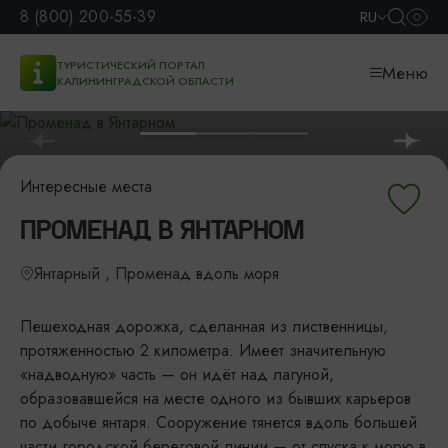
8 (800) 200-55-39
RU
ТУРИСТИЧЕСКИЙ ПОРТАЛ
Меню
КАЛИНИНГРАДСКОЙ ОБЛАСТИ
Интересные места
ПРОМЕНАД В ЯНТАРНОМ
Янтарный , Променад вдоль моря
Пешеходная дорожка, сделанная из лиственницы,
протяженностью 2 километра. Имеет значительную
«надводную» часть — он идёт над лагуной,
образовавшейся на месте одного из бывших карьеров
по добыче янтаря. Сооружение тянется вдоль большей
части городской береговой линии — от спуска к морю в