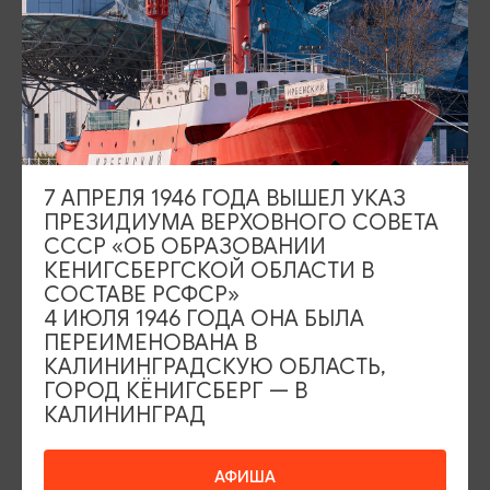
Серебряное ожерелье
Электронная виза
Туры и экскурсии
Афиша мероприятий
Сувениры
Гостевая книга
7 АПРЕЛЯ 1946 ГОДА ВЫШЕЛ УКАЗ
Гиды и экскурсоводы
ПРЕЗИДИУМА ВЕРХОВНОГО СОВЕТА
СССР «ОБ ОБРАЗОВАНИИ
КЕНИГСБЕРГСКОЙ ОБЛАСТИ В
Достопримечательности
Карты и маршруты
СОСТАВЕ РСФСР»
4 ИЮЛЯ 1946 ГОДА ОНА БЫЛА
Рестораны
Гостиницы
Как доехать
ПЕРЕИМЕНОВАНА В
КАЛИНИНГРАДСКУЮ ОБЛАСТЬ,
Компас Балтийской кухни
ГОРОД КЁНИГСБЕРГ — В
КАЛИНИНГРАД
Настоящий Калининградец
Музеи
АФИША