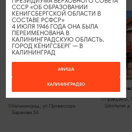
ПРЕЗИДИУМА ВЕРХОВНОГО СОВЕТА
СССР «ОБ ОБРАЗОВАНИИ
КЕНИГСБЕРГСКОЙ ОБЛАСТИ В
СОСТАВЕ РСФСР»
4 ИЮЛЯ 1946 ГОДА ОНА БЫЛА
ПЕРЕИМЕНОВАНА В
КАЛИНИНГРАДСКУЮ ОБЛАСТЬ,
ГОРОД КЁНИГСБЕРГ — В
КАЛИНИНГРАД
АФИША
МУЗЕИ
МУЗЕИ
КАЛИНИНГРАД80
Музей-магазин «Кристиан
Музей садовод
Дроссельмаер»
Правдинск, П
Школьная д. 
Калининград, ул.Профессора
Баранова 36