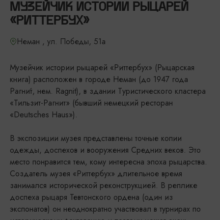
МУЗЕЙЧИК ИСТОРИИ РЫЦАРЕЙ
«РИТТЕРБУХ»
Неман , ул. Победы, 51а
Музейчик истории рыцарей «Риттербух» (Рыцарская
книга) расположен в городе Неман (до 1947 года
Рагни́т, нем. Ragnit), в здании Туристического кластера
«Тильзит-Рагнит» (бывший немецкий ресторан
«Deutsches Haus»).
В экспозиции музея представлены точные копии
одежды, доспехов и вооружения Средних веков. Это
место понравится тем, кому интересна эпоха рыцарства.
Создатель музея «Риттербух» длительное время
занимался исторической реконструкцией. В реплике
доспеха рыцаря Тевтонского ордена (один из
экспонатов) он неоднократно участвовал в турнирах по